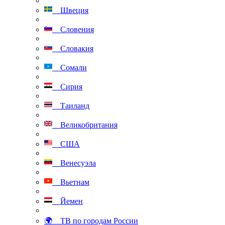
Швеция
Словения
Словакия
Сомали
Сирия
Таиланд
Великобритания
США
Венесуэла
Вьетнам
Йемен
🌍 ТВ по городам России