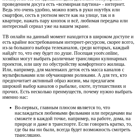
проведением досуга есть «всемирная паутина» - интернет.
Ведь это очень удобно, можно взять в руки ноутбук или
смартфон, сесть в уютном месте как на улице, так и в
квартире, нажать пару кнопок и всё, любимая передача или
интересный сериал уже на вашем экране.
ТВ онлайн на данный момент находится в широком доступе и
есть крайне востребованным интернет-ресурсом, скорее всего,
из-за большого выбора телеканалов, среди которых, каждый
найдёт то, что ему будет по душе. Посещая yootv.online,
хозяйки могут выбрать различные трансляции кулинарных
проектов, или шоу по обустройству комфортного жилища.
Или, например, для маленьких деток есть масса каналов с
мультфильмами или обучающими роликами. А для тех, кто
предпочитает активный образ жизни, мы предлагаем
широкий выбор каналов о рыбалке, охоте, путешествиях и
прочих. Есть несколько преимуществ, почему нужно выбрать
именно нас:
Во-первых, главным плюсом является то, что
наслаждаться любимыми фильмами или передачами вы
сможете в каждой точке, например, на работе, дома, на
природе и даже в транспорте. Если говорить кратко, то,
где бы вы ни были, всегда будет возможность смотреть
трансляцию.