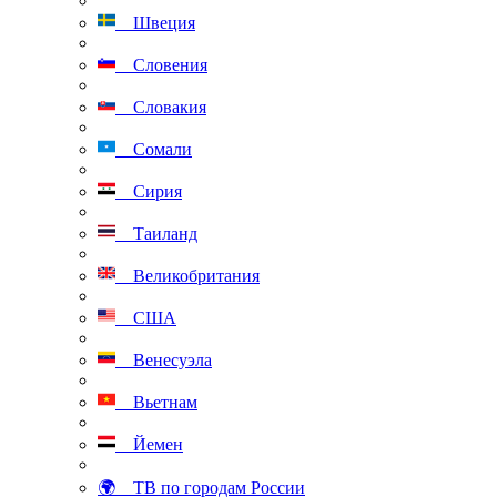
Швеция
Словения
Словакия
Сомали
Сирия
Таиланд
Великобритания
США
Венесуэла
Вьетнам
Йемен
🌍 ТВ по городам России