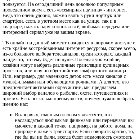
пользуется. На сегодняшний день довольно популярным
проведением досуга есть «всемирная паутина» - интернет.
Ведь это очень удобно, можно взять в руки ноутбук или
смартфон, сесть в уютном месте как на улице, так и в
квартире, нажать пару кнопок и всё, любимая передача или
интересный сериал уже на вашем экране.
ТВ онлайн на данный момент находится в широком доступе и
есть крайне востребованным интернет-ресурсом, скорее всего,
из-за большого выбора телеканалов, среди которых, каждый
найдёт то, что ему будет по душе. Посещая yootv.online,
хозяйки могут выбрать различные трансляции кулинарных
проектов, или шоу по обустройству комфортного жилища.
Или, например, для маленьких деток есть масса каналов с
мультфильмами или обучающими роликами. А для тех, кто
предпочитает активный образ жизни, мы предлагаем
широкий выбор каналов о рыбалке, охоте, путешествиях и
прочих. Есть несколько преимуществ, почему нужно выбрать
именно нас:
Во-первых, главным плюсом является то, что
наслаждаться любимыми фильмами или передачами вы
сможете в каждой точке, например, на работе, дома, на
природе и даже в транспорте. Если говорить кратко, то,
где бы вы ни были, всегда будет возможность смотреть