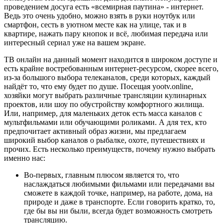
проведением досуга есть «всемирная паутина» - интернет.
Ведь это очень удобно, можно взять в руки ноутбук или
смартфон, сесть в уютном месте как на улице, так и в
квартире, нажать пару кнопок и всё, любимая передача или
интересный сериал уже на вашем экране.
ТВ онлайн на данный момент находится в широком доступе и
есть крайне востребованным интернет-ресурсом, скорее всего,
из-за большого выбора телеканалов, среди которых, каждый
найдёт то, что ему будет по душе. Посещая yootv.online,
хозяйки могут выбрать различные трансляции кулинарных
проектов, или шоу по обустройству комфортного жилища.
Или, например, для маленьких деток есть масса каналов с
мультфильмами или обучающими роликами. А для тех, кто
предпочитает активный образ жизни, мы предлагаем
широкий выбор каналов о рыбалке, охоте, путешествиях и
прочих. Есть несколько преимуществ, почему нужно выбрать
именно нас:
Во-первых, главным плюсом является то, что
наслаждаться любимыми фильмами или передачами вы
сможете в каждой точке, например, на работе, дома, на
природе и даже в транспорте. Если говорить кратко, то,
где бы вы ни были, всегда будет возможность смотреть
трансляцию.