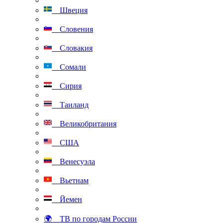
Швеция
Словения
Словакия
Сомали
Сирия
Таиланд
Великобритания
США
Венесуэла
Вьетнам
Йемен
🌍 ТВ по городам России