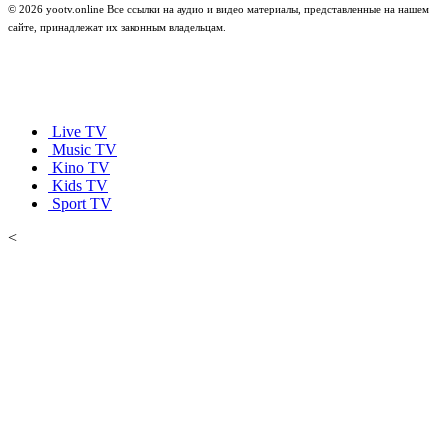
© 2026 yootv.online Все ссылки на аудио и видео материалы, представленные на нашем
сайте, принадлежат их законным владельцам.
Live TV
Music TV
Kino TV
Kids TV
Sport TV
<