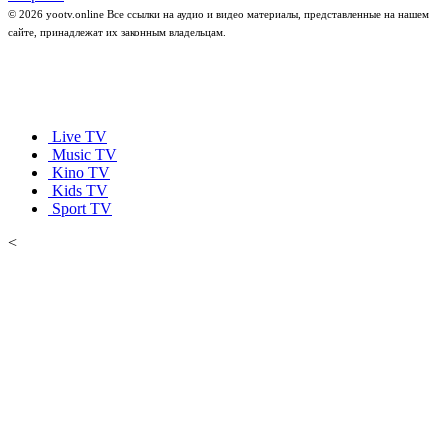
© 2026 yootv.online Все ссылки на аудио и видео материалы, представленные на нашем
сайте, принадлежат их законным владельцам.
Live TV
Music TV
Kino TV
Kids TV
Sport TV
<