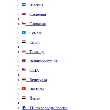
Швеция
Словения
Словакия
Сомали
Сирия
Таиланд
Великобритания
США
Венесуэла
Вьетнам
Йемен
🌍 ТВ по городам России