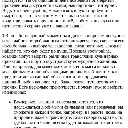
пользуется. На сегодняшний день довольно популярным
проведением досуга есть «всемирная паутина» - интернет.
Ведь это очень удобно, можно взять в руки ноутбук или
смартфон, сесть в уютном месте как на улице, так и в
квартире, нажать пару кнопок и всё, любимая передача или
интересный сериал уже на вашем экране.
ТВ онлайн на данный момент находится в широком доступе и
есть крайне востребованным интернет-ресурсом, скорее всего,
из-за большого выбора телеканалов, среди которых, каждый
найдёт то, что ему будет по душе. Посещая yootv.online,
хозяйки могут выбрать различные трансляции кулинарных
проектов, или шоу по обустройству комфортного жилища.
Или, например, для маленьких деток есть масса каналов с
мультфильмами или обучающими роликами. А для тех, кто
предпочитает активный образ жизни, мы предлагаем
широкий выбор каналов о рыбалке, охоте, путешествиях и
прочих. Есть несколько преимуществ, почему нужно выбрать
именно нас:
Во-первых, главным плюсом является то, что
наслаждаться любимыми фильмами или передачами вы
сможете в каждой точке, например, на работе, дома, на
природе и даже в транспорте. Если говорить кратко, то,
где бы вы ни были, всегда будет возможность смотреть
трансляцию.