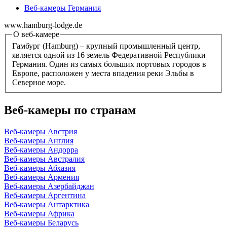
Веб-камеры Германия
www.hamburg-lodge.de
О веб-камере
Гамбург (Hamburg) – крупный промышленный центр,
является одной из 16 земель Федеративной Республики
Германия. Один из самых больших портовых городов в
Европе, расположен у места впадения реки Эльбы в
Северное море.
Веб-камеры по странам
Веб-камеры Австрия
Веб-камеры Англия
Веб-камеры Андорра
Веб-камеры Австралия
Веб-камеры Абхазия
Веб-камеры Армения
Веб-камеры Азербайджан
Веб-камеры Аргентина
Веб-камеры Антарктика
Веб-камеры Африка
Веб-камеры Беларусь