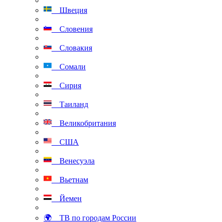
Швеция
Словения
Словакия
Сомали
Сирия
Таиланд
Великобритания
США
Венесуэла
Вьетнам
Йемен
🌍 ТВ по городам России