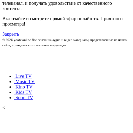
телеканал, и получать удовольствие от качественного
контента.
Включайте и смотрите прямой эфир онлайн тв. Приятного
просмотра!
Закрыть
© 2026 yootv.online Все ссылки на аудио и видео материалы, представленные на нашем
сайте, принадлежат их законным владельцам.
Live TV
Music TV
Kino TV
Kids TV
Sport TV
<