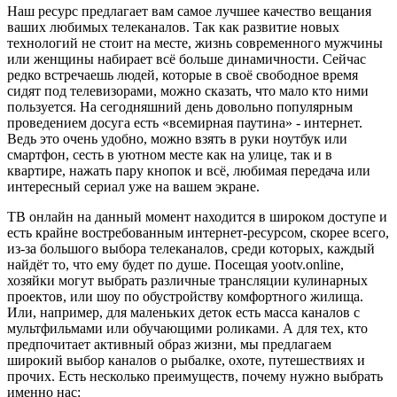
Наш ресурс предлагает вам самое лучшее качество вещания
ваших любимых телеканалов. Так как развитие новых
технологий не стоит на месте, жизнь современного мужчины
или женщины набирает всё больше динамичности. Сейчас
редко встречаешь людей, которые в своё свободное время
сидят под телевизорами, можно сказать, что мало кто ними
пользуется. На сегодняшний день довольно популярным
проведением досуга есть «всемирная паутина» - интернет.
Ведь это очень удобно, можно взять в руки ноутбук или
смартфон, сесть в уютном месте как на улице, так и в
квартире, нажать пару кнопок и всё, любимая передача или
интересный сериал уже на вашем экране.
ТВ онлайн на данный момент находится в широком доступе и
есть крайне востребованным интернет-ресурсом, скорее всего,
из-за большого выбора телеканалов, среди которых, каждый
найдёт то, что ему будет по душе. Посещая yootv.online,
хозяйки могут выбрать различные трансляции кулинарных
проектов, или шоу по обустройству комфортного жилища.
Или, например, для маленьких деток есть масса каналов с
мультфильмами или обучающими роликами. А для тех, кто
предпочитает активный образ жизни, мы предлагаем
широкий выбор каналов о рыбалке, охоте, путешествиях и
прочих. Есть несколько преимуществ, почему нужно выбрать
именно нас: