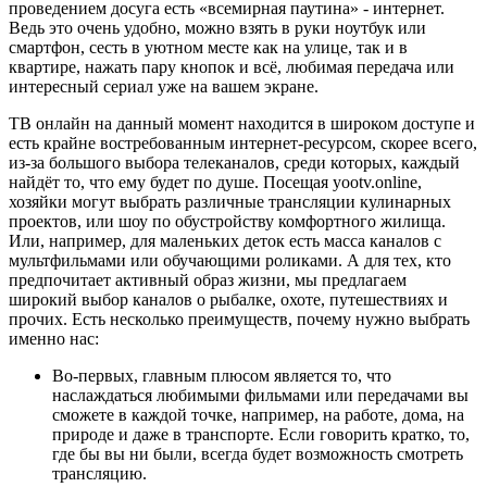
проведением досуга есть «всемирная паутина» - интернет.
Ведь это очень удобно, можно взять в руки ноутбук или
смартфон, сесть в уютном месте как на улице, так и в
квартире, нажать пару кнопок и всё, любимая передача или
интересный сериал уже на вашем экране.
ТВ онлайн на данный момент находится в широком доступе и
есть крайне востребованным интернет-ресурсом, скорее всего,
из-за большого выбора телеканалов, среди которых, каждый
найдёт то, что ему будет по душе. Посещая yootv.online,
хозяйки могут выбрать различные трансляции кулинарных
проектов, или шоу по обустройству комфортного жилища.
Или, например, для маленьких деток есть масса каналов с
мультфильмами или обучающими роликами. А для тех, кто
предпочитает активный образ жизни, мы предлагаем
широкий выбор каналов о рыбалке, охоте, путешествиях и
прочих. Есть несколько преимуществ, почему нужно выбрать
именно нас:
Во-первых, главным плюсом является то, что
наслаждаться любимыми фильмами или передачами вы
сможете в каждой точке, например, на работе, дома, на
природе и даже в транспорте. Если говорить кратко, то,
где бы вы ни были, всегда будет возможность смотреть
трансляцию.