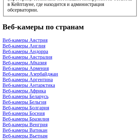
в Кейптауне, где находится и администрация
обсерватории.
Веб-камеры по странам
Веб-камеры Австрия
Веб-камеры Англия
Веб-камеры Андорра
Веб-камеры Австралия
Веб-камеры Абхазия
Веб-камеры Армения
Веб-камеры Азербайджан
Веб-камеры Аргентина
Веб-камеры Антарктика
Веб-камеры Африка
Веб-камеры Беларусь
Веб-камеры Бельгия
Веб-камеры Болгария
Веб-камеры Босния
Веб-камеры Бразилия
Веб-камеры Венгрия
Веб-камеры Ватикан
Веб-камеры Вьетнам