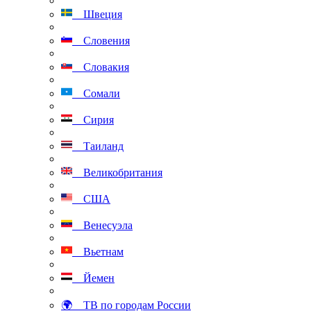
Швеция
Словения
Словакия
Сомали
Сирия
Таиланд
Великобритания
США
Венесуэла
Вьетнам
Йемен
🌍 ТВ по городам России