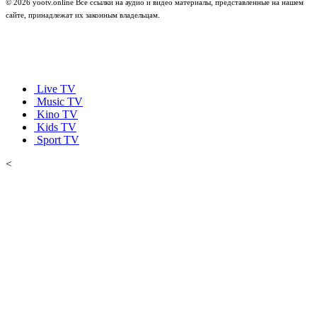
© 2026 yootv.online Все ссылки на аудио и видео материалы, представленные на нашем
сайте, принадлежат их законным владельцам.
Live TV
Music TV
Kino TV
Kids TV
Sport TV
<