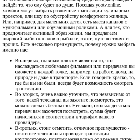
найдёт то, что ему будет по душе. Посещая yootv.online,
хозяйки могут выбрать различные трансляции кулинарных
проектов, или шоу по обустройству комфортного жилища.
Или, например, для маленьких деток есть масса каналов с
мультфильмами или обучающими роликами. А для тех, кто
предпочитает активный образ жизни, мы предлагаем
широкий выбор каналов о рыбалке, охоте, путешествиях и
прочих. Есть несколько преимуществ, почему нужно выбрать
именно нас:
Во-первых, главным плюсом является то, что
наслаждаться любимыми фильмами или передачами вы
сможете в каждой точке, например, на работе, дома, на
природе и даже в транспорте. Если говорить кратко, то,
где бы вы ни были, всегда будет возможность смотреть
трансляцию.
Во-вторых, очень важно уточнить, что независимо от
того, какой телеканал вы захотите посмотреть, это
можно сделать бесплатно. Неважно, сколько десятков
передач вам захочется посмотреть, сумма будет
начисляться в соответствии к тарифам вашего
провайдера.
В-третьих, стоит отметить, отличное преимущество -
почти все телеканалы проводят трансляции
круглосуточно, поэтому независимо от времени суток