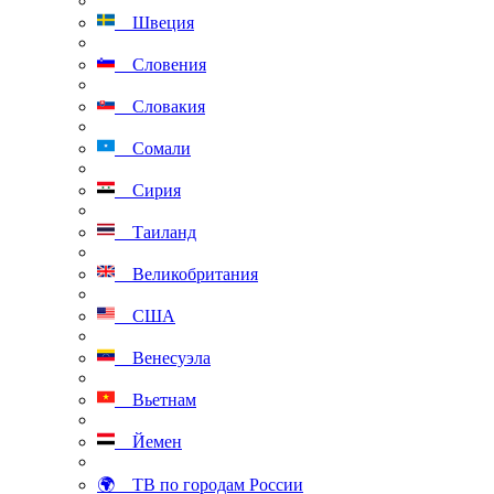
Швеция
Словения
Словакия
Сомали
Сирия
Таиланд
Великобритания
США
Венесуэла
Вьетнам
Йемен
🌍 ТВ по городам России