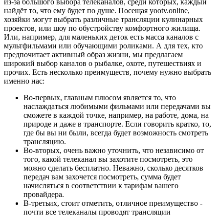
из-за большого выбора телеканалов, среди которых, каждый
найдёт то, что ему будет по душе. Посещая yootv.online,
хозяйки могут выбрать различные трансляции кулинарных
проектов, или шоу по обустройству комфортного жилища.
Или, например, для маленьких деток есть масса каналов с
мультфильмами или обучающими роликами. А для тех, кто
предпочитает активный образ жизни, мы предлагаем
широкий выбор каналов о рыбалке, охоте, путешествиях и
прочих. Есть несколько преимуществ, почему нужно выбрать
именно нас:
Во-первых, главным плюсом является то, что
наслаждаться любимыми фильмами или передачами вы
сможете в каждой точке, например, на работе, дома, на
природе и даже в транспорте. Если говорить кратко, то,
где бы вы ни были, всегда будет возможность смотреть
трансляцию.
Во-вторых, очень важно уточнить, что независимо от
того, какой телеканал вы захотите посмотреть, это
можно сделать бесплатно. Неважно, сколько десятков
передач вам захочется посмотреть, сумма будет
начисляться в соответствии к тарифам вашего
провайдера.
В-третьих, стоит отметить, отличное преимущество -
почти все телеканалы проводят трансляции