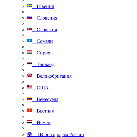
Швеция
Словения
Словакия
Сомали
Сирия
Таиланд
Великобритания
США
Венесуэла
Вьетнам
Йемен
🌍 ТВ по городам России