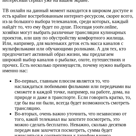
интересный сериал уже на вашем экране.
ТВ онлайн на данный момент находится в широком доступе и
есть крайне востребованным интернет-ресурсом, скорее всего,
из-за большого выбора телеканалов, среди которых, каждый
найдёт то, что ему будет по душе. Посещая yootv.online,
хозяйки могут выбрать различные трансляции кулинарных
проектов, или шоу по обустройству комфортного жилища.
Или, например, для маленьких деток есть масса каналов с
мультфильмами или обучающими роликами. А для тех, кто
предпочитает активный образ жизни, мы предлагаем
широкий выбор каналов о рыбалке, охоте, путешествиях и
прочих. Есть несколько преимуществ, почему нужно выбрать
именно нас:
Во-первых, главным плюсом является то, что
наслаждаться любимыми фильмами или передачами вы
сможете в каждой точке, например, на работе, дома, на
природе и даже в транспорте. Если говорить кратко, то,
где бы вы ни были, всегда будет возможность смотреть
трансляцию.
Во-вторых, очень важно уточнить, что независимо от
того, какой телеканал вы захотите посмотреть, это
можно сделать бесплатно. Неважно, сколько десятков
передач вам захочется посмотреть, сумма будет
начисляться в соответствии к тарифам вашего