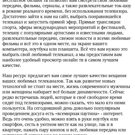
Бесплатное онлайн тв позволит вам смотреть свои любимые
передачи, фильмы, сериалы, а также развлекательные ток-шоу
в режиме реального времени, без использования телевизора.
Достаточно зайти к нам на сайт, выбрать понравившейся
телеканал и запустить прямой эфир. Прямые трансляции
спорта, эфиры международных мероприятий и фестивалей,
телешоу с популярными артистами и известными людьми,
развлекательные передачи, свежие новости и всеми любимые
фильмы и всё это в одном месте, на экране вашего
компьютера, ноутбука или планшета. Всё что вам нужно это
выбрать свой любимый телеканал, а мы предоставим вам
наиболее удобный просмотр онлайн тв в самом лучшем
качестве.
Наш ресурс предлагает вам самое лучшее качество вещания
ваших любимых телеканалов. Так как развитие новых
технологий не стоит на месте, жизнь современного мужчины
или женщины набирает всё больше динамичности. Сейчас
редко встречаешь людей, которые в своё свободное время
сидят под телевизорами, можно сказать, что мало кто ними
пользуется. На сегодняшний день довольно популярным
проведением досуга есть «всемирная паутина» - интернет.
Ведь это очень удобно, можно взять в руки ноутбук или
смартфон, сесть в уютном месте как на улице, так и в
квартире, нажать пару кнопок и всё, любимая передача или