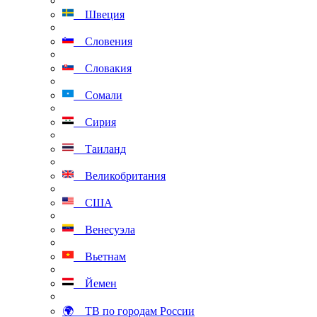
Швеция
Словения
Словакия
Сомали
Сирия
Таиланд
Великобритания
США
Венесуэла
Вьетнам
Йемен
🌍 ТВ по городам России