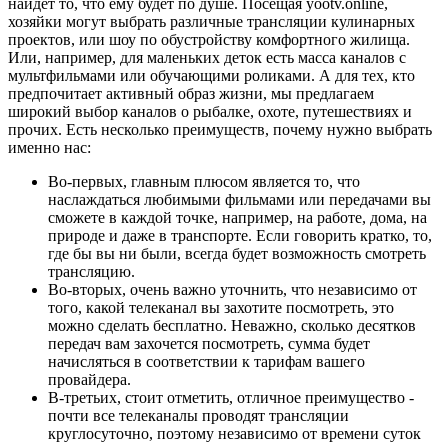
найдёт то, что ему будет по душе. Посещая yootv.online,
хозяйки могут выбрать различные трансляции кулинарных
проектов, или шоу по обустройству комфортного жилища.
Или, например, для маленьких деток есть масса каналов с
мультфильмами или обучающими роликами. А для тех, кто
предпочитает активный образ жизни, мы предлагаем
широкий выбор каналов о рыбалке, охоте, путешествиях и
прочих. Есть несколько преимуществ, почему нужно выбрать
именно нас:
Во-первых, главным плюсом является то, что
наслаждаться любимыми фильмами или передачами вы
сможете в каждой точке, например, на работе, дома, на
природе и даже в транспорте. Если говорить кратко, то,
где бы вы ни были, всегда будет возможность смотреть
трансляцию.
Во-вторых, очень важно уточнить, что независимо от
того, какой телеканал вы захотите посмотреть, это
можно сделать бесплатно. Неважно, сколько десятков
передач вам захочется посмотреть, сумма будет
начисляться в соответствии к тарифам вашего
провайдера.
В-третьих, стоит отметить, отличное преимущество -
почти все телеканалы проводят трансляции
круглосуточно, поэтому независимо от времени суток