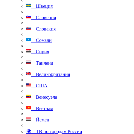
Швеция
Словения
Словакия
Сомали
Сирия
Таиланд
Великобритания
США
Венесуэла
Вьетнам
Йемен
🌍 ТВ по городам России