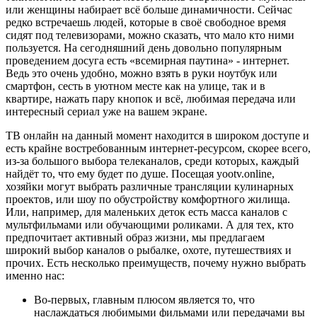
или женщины набирает всё больше динамичности. Сейчас
редко встречаешь людей, которые в своё свободное время
сидят под телевизорами, можно сказать, что мало кто ними
пользуется. На сегодняшний день довольно популярным
проведением досуга есть «всемирная паутина» - интернет.
Ведь это очень удобно, можно взять в руки ноутбук или
смартфон, сесть в уютном месте как на улице, так и в
квартире, нажать пару кнопок и всё, любимая передача или
интересный сериал уже на вашем экране.
ТВ онлайн на данный момент находится в широком доступе и
есть крайне востребованным интернет-ресурсом, скорее всего,
из-за большого выбора телеканалов, среди которых, каждый
найдёт то, что ему будет по душе. Посещая yootv.online,
хозяйки могут выбрать различные трансляции кулинарных
проектов, или шоу по обустройству комфортного жилища.
Или, например, для маленьких деток есть масса каналов с
мультфильмами или обучающими роликами. А для тех, кто
предпочитает активный образ жизни, мы предлагаем
широкий выбор каналов о рыбалке, охоте, путешествиях и
прочих. Есть несколько преимуществ, почему нужно выбрать
именно нас:
Во-первых, главным плюсом является то, что
наслаждаться любимыми фильмами или передачами вы