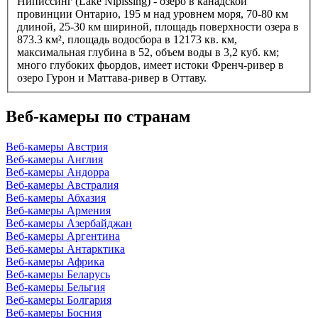
Ниписсинг (Lake Nipissing) - озеро в канадской
провинции Онтарио, 195 м над уровнем моря, 70-80 км
длиной, 25-30 км шириной, площадь поверхности озера в
873.3 км², площадь водосбора в 12173 кв. км,
максимальная глубина в 52, объем воды в 3,2 куб. км;
много глубоких фьордов, имеет истоки Френч-ривер в
озеро Гурон и Маттава-ривер в Оттаву.
Веб-камеры по странам
Веб-камеры Австрия
Веб-камеры Англия
Веб-камеры Андорра
Веб-камеры Австралия
Веб-камеры Абхазия
Веб-камеры Армения
Веб-камеры Азербайджан
Веб-камеры Аргентина
Веб-камеры Антарктика
Веб-камеры Африка
Веб-камеры Беларусь
Веб-камеры Бельгия
Веб-камеры Болгария
Веб-камеры Босния