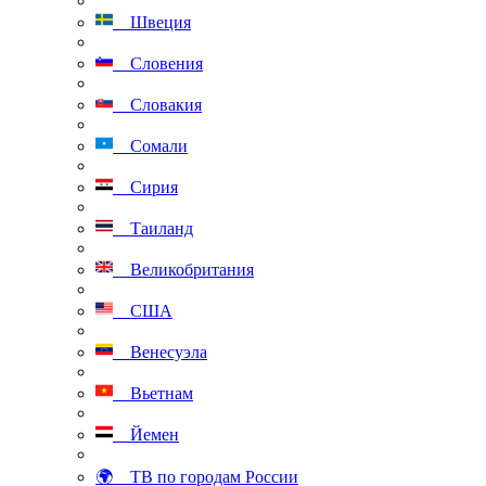
Швеция
Словения
Словакия
Сомали
Сирия
Таиланд
Великобритания
США
Венесуэла
Вьетнам
Йемен
🌍 ТВ по городам России