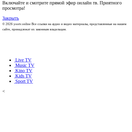
Включайте и смотрите прямой эфир онлайн тв. Приятного
просмотра!
Закрыть
© 2026 yootv.online Все ссылки на аудио и видео материалы, представленные на нашем
сайте, принадлежат их законным владельцам.
Live TV
Music TV
Kino TV
Kids TV
Sport TV
<