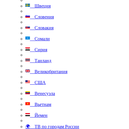
Швеция
Словения
Словакия
Сомали
Сирия
Таиланд
Великобритания
США
Венесуэла
Вьетнам
Йемен
🌍 ТВ по городам России