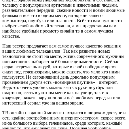
телешоу с популярными артистами и известными людьми,
развлекательные передачи, свежие новости и всеми любимые
фильмы и всё это в одном месте, на экране вашего
компьютера, ноутбука или планшета. Всё что вам нужно это
выбрать свой любимый телеканал, а мы предоставим вам
наиболее удобный просмотр онлайн тв в самом лучшем
качестве.
Наш ресурс предлагает вам самое лучшее качество вещания
ваших любимых телеканалов. Так как развитие новых
технологий не стоит на месте, жизнь современного мужчины
или женщины набирает всё больше динамичности. Сейчас
редко встречаешь людей, которые в своё свободное время
сидят под телевизорами, можно сказать, что мало кто ними
пользуется. На сегодняшний день довольно популярным
проведением досуга есть «всемирная паутина» - интернет.
Ведь это очень удобно, можно взять в руки ноутбук или
смартфон, сесть в уютном месте как на улице, так и в
квартире, нажать пару кнопок и всё, любимая передача или
интересный сериал уже на вашем экране.
ТВ онлайн на данный момент находится в широком доступе и
есть крайне востребованным интернет-ресурсом, скорее всего,
из-за большого выбора телеканалов, среди которых, каждый
найдёт то, что ему будет по душе. Посещая yootv.online,