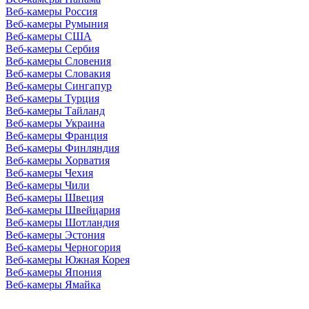
Веб-камеры Россия
Веб-камеры Румыния
Веб-камеры США
Веб-камеры Сербия
Веб-камеры Словения
Веб-камеры Словакия
Веб-камеры Сингапур
Веб-камеры Турция
Веб-камеры Тайланд
Веб-камеры Украина
Веб-камеры Франция
Веб-камеры Финляндия
Веб-камеры Хорватия
Веб-камеры Чехия
Веб-камеры Чили
Веб-камеры Швеция
Веб-камеры Швейцария
Веб-камеры Шотландия
Веб-камеры Эстония
Веб-камеры Черногория
Веб-камеры Южная Корея
Веб-камеры Япония
Веб-камеры Ямайка