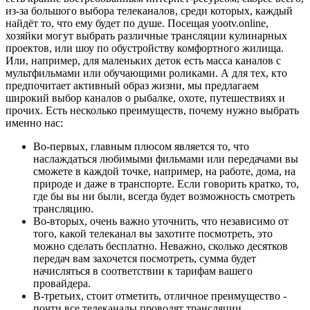
из-за большого выбора телеканалов, среди которых, каждый
найдёт то, что ему будет по душе. Посещая yootv.online,
хозяйки могут выбрать различные трансляции кулинарных
проектов, или шоу по обустройству комфортного жилища.
Или, например, для маленьких деток есть масса каналов с
мультфильмами или обучающими роликами. А для тех, кто
предпочитает активный образ жизни, мы предлагаем
широкий выбор каналов о рыбалке, охоте, путешествиях и
прочих. Есть несколько преимуществ, почему нужно выбрать
именно нас:
Во-первых, главным плюсом является то, что
наслаждаться любимыми фильмами или передачами вы
сможете в каждой точке, например, на работе, дома, на
природе и даже в транспорте. Если говорить кратко, то,
где бы вы ни были, всегда будет возможность смотреть
трансляцию.
Во-вторых, очень важно уточнить, что независимо от
того, какой телеканал вы захотите посмотреть, это
можно сделать бесплатно. Неважно, сколько десятков
передач вам захочется посмотреть, сумма будет
начисляться в соответствии к тарифам вашего
провайдера.
В-третьих, стоит отметить, отличное преимущество -
почти все телеканалы проводят трансляции