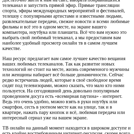
телеканал и запустить прямой эфир. Прямые трансляции
спорта, эфиры международных мероприятий и фестивалей,
телешоу с популярными артистами и известными людьми,
развлекательные передачи, свежие новости и всеми любимые
фильмы и всё это в одном месте, на экране вашего
компьютера, ноутбука или планшета. Всё что вам нужно это
выбрать свой любимый телеканал, а мы предоставим вам
наиболее удобный просмотр онлайн тв в самом лучшем
качестве.
Наш ресурс предлагает вам самое лучшее качество вещания
ваших любимых телеканалов. Так как развитие новых
технологий не стоит на месте, жизнь современного мужчины
или женщины набирает всё больше динамичности. Сейчас
редко встречаешь людей, которые в своё свободное время
сидят под телевизорами, можно сказать, что мало кто ними
пользуется. На сегодняшний день довольно популярным
проведением досуга есть «всемирная паутина» - интернет.
Ведь это очень удобно, можно взять в руки ноутбук или
смартфон, сесть в уютном месте как на улице, так и в
квартире, нажать пару кнопок и всё, любимая передача или
интересный сериал уже на вашем экране.
ТВ онлайн на данный момент находится в широком доступе и
есть крайне востребованным интернет-ресурсом, скорее всего,