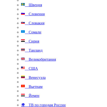
Швеция
Словения
Словакия
Сомали
Сирия
Таиланд
Великобритания
США
Венесуэла
Вьетнам
Йемен
🌍 ТВ по городам России