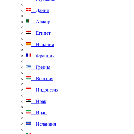
Дания
Алжир
Египет
Испания
Франция
Греция
Венгрия
Индонезия
Ирак
Иран
Исландия