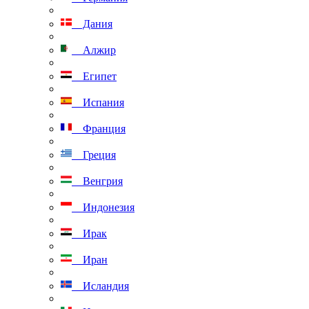
Дания
Алжир
Египет
Испания
Франция
Греция
Венгрия
Индонезия
Ирак
Иран
Исландия