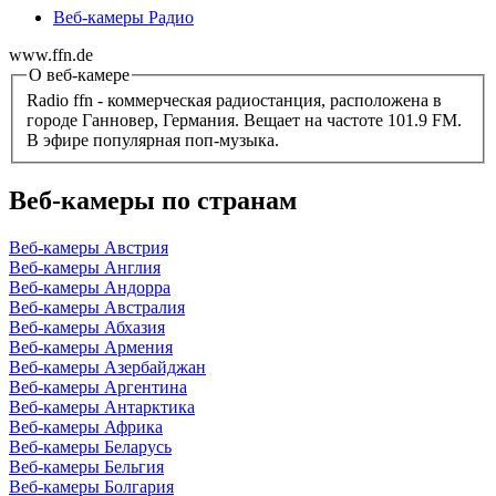
Веб-камеры Радио
www.ffn.de
О веб-камере
Radio ffn - коммерческая радиостанция, расположена в
городе Ганновер, Германия. Вещает на частоте 101.9 FM.
В эфире популярная поп-музыка.
Веб-камеры по странам
Веб-камеры Австрия
Веб-камеры Англия
Веб-камеры Андорра
Веб-камеры Австралия
Веб-камеры Абхазия
Веб-камеры Армения
Веб-камеры Азербайджан
Веб-камеры Аргентина
Веб-камеры Антарктика
Веб-камеры Африка
Веб-камеры Беларусь
Веб-камеры Бельгия
Веб-камеры Болгария