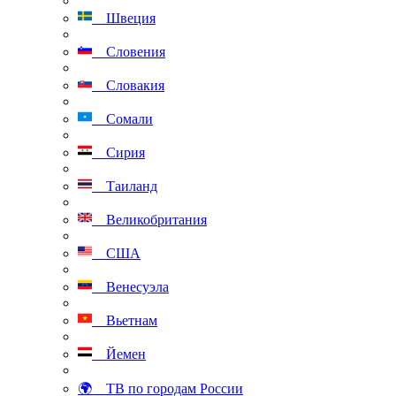
Швеция
Словения
Словакия
Сомали
Сирия
Таиланд
Великобритания
США
Венесуэла
Вьетнам
Йемен
🌍 ТВ по городам России