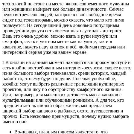
технологий не стоит на месте, жизнь современного мужчины
или женщины набирает всё больше динамичности. Сейчас
редко встречаешь людей, которые в своё свободное время
сидят под телевизорами, можно сказать, что мало кто ними
пользуется. На сегодняшний день довольно популярным
проведением досуга есть «всемирная паутина» - интернет.
Ведь это очень удобно, можно взять в руки ноутбук или
смартфон, сесть в уютном месте как на улице, так и в
квартире, нажать пару кнопок и всё, любимая передача или
интересный сериал уже на вашем экране.
ТВ онлайн на данный момент находится в широком доступе и
есть крайне востребованным интернет-ресурсом, скорее всего,
из-за большого выбора телеканалов, среди которых, каждый
найдёт то, что ему будет по душе. Посещая yootv.online,
хозяйки могут выбрать различные трансляции кулинарных
проектов, или шоу по обустройству комфортного жилища.
Или, например, для маленьких деток есть масса каналов с
мультфильмами или обучающими роликами. А для тех, кто
предпочитает активный образ жизни, мы предлагаем
широкий выбор каналов о рыбалке, охоте, путешествиях и
прочих. Есть несколько преимуществ, почему нужно выбрать
именно нас:
Во-первых, главным плюсом является то, что