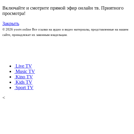
Включайте и смотрите прямой эфир онлайн тв. Приятного
просмотра!
Закрыть
© 2026 yootv.online Все ссылки на аудио и видео материалы, представленные на нашем
сайте, принадлежат их законным владельцам.
Live TV
Music TV
Kino TV
Kids TV
Sport TV
<