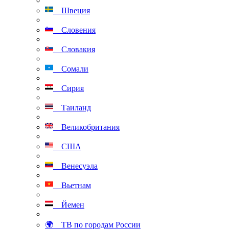
Швеция
Словения
Словакия
Сомали
Сирия
Таиланд
Великобритания
США
Венесуэла
Вьетнам
Йемен
🌍 ТВ по городам России