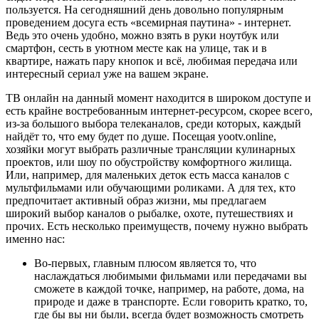
пользуется. На сегодняшний день довольно популярным
проведением досуга есть «всемирная паутина» - интернет.
Ведь это очень удобно, можно взять в руки ноутбук или
смартфон, сесть в уютном месте как на улице, так и в
квартире, нажать пару кнопок и всё, любимая передача или
интересный сериал уже на вашем экране.
ТВ онлайн на данный момент находится в широком доступе и
есть крайне востребованным интернет-ресурсом, скорее всего,
из-за большого выбора телеканалов, среди которых, каждый
найдёт то, что ему будет по душе. Посещая yootv.online,
хозяйки могут выбрать различные трансляции кулинарных
проектов, или шоу по обустройству комфортного жилища.
Или, например, для маленьких деток есть масса каналов с
мультфильмами или обучающими роликами. А для тех, кто
предпочитает активный образ жизни, мы предлагаем
широкий выбор каналов о рыбалке, охоте, путешествиях и
прочих. Есть несколько преимуществ, почему нужно выбрать
именно нас:
Во-первых, главным плюсом является то, что
наслаждаться любимыми фильмами или передачами вы
сможете в каждой точке, например, на работе, дома, на
природе и даже в транспорте. Если говорить кратко, то,
где бы вы ни были, всегда будет возможность смотреть