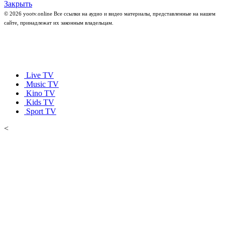
Закрыть
© 2026 yootv.online Все ссылки на аудио и видео материалы, представленные на нашем
сайте, принадлежат их законным владельцам.
Live TV
Music TV
Kino TV
Kids TV
Sport TV
<