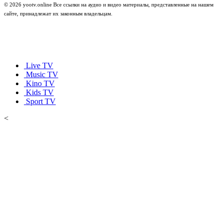
© 2026 yootv.online Все ссылки на аудио и видео материалы, представленные на нашем
сайте, принадлежат их законным владельцам.
Live TV
Music TV
Kino TV
Kids TV
Sport TV
<