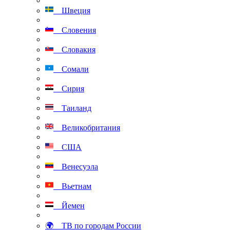
Швеция
Словения
Словакия
Сомали
Сирия
Таиланд
Великобритания
США
Венесуэла
Вьетнам
Йемен
🌍 ТВ по городам России