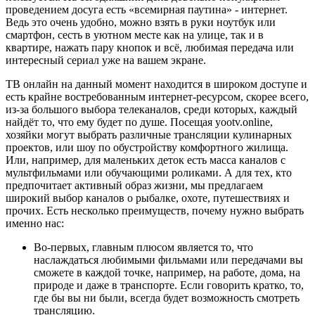
проведением досуга есть «всемирная паутина» - интернет.
Ведь это очень удобно, можно взять в руки ноутбук или
смартфон, сесть в уютном месте как на улице, так и в
квартире, нажать пару кнопок и всё, любимая передача или
интересный сериал уже на вашем экране.
ТВ онлайн на данный момент находится в широком доступе и
есть крайне востребованным интернет-ресурсом, скорее всего,
из-за большого выбора телеканалов, среди которых, каждый
найдёт то, что ему будет по душе. Посещая yootv.online,
хозяйки могут выбрать различные трансляции кулинарных
проектов, или шоу по обустройству комфортного жилища.
Или, например, для маленьких деток есть масса каналов с
мультфильмами или обучающими роликами. А для тех, кто
предпочитает активный образ жизни, мы предлагаем
широкий выбор каналов о рыбалке, охоте, путешествиях и
прочих. Есть несколько преимуществ, почему нужно выбрать
именно нас:
Во-первых, главным плюсом является то, что
наслаждаться любимыми фильмами или передачами вы
сможете в каждой точке, например, на работе, дома, на
природе и даже в транспорте. Если говорить кратко, то,
где бы вы ни были, всегда будет возможность смотреть
трансляцию.