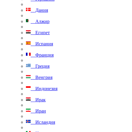
Дания
Алжир
Египет
Испания
Франция
Греция
Венгрия
Индонезия
Ирак
Иран
Исландия