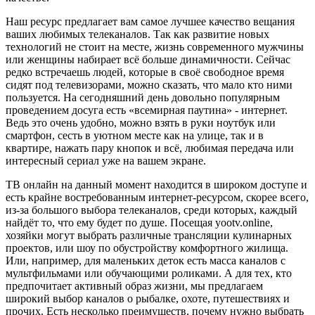
Наш ресурс предлагает вам самое лучшее качество вещания
ваших любимых телеканалов. Так как развитие новых
технологий не стоит на месте, жизнь современного мужчины
или женщины набирает всё больше динамичности. Сейчас
редко встречаешь людей, которые в своё свободное время
сидят под телевизорами, можно сказать, что мало кто ними
пользуется. На сегодняшний день довольно популярным
проведением досуга есть «всемирная паутина» - интернет.
Ведь это очень удобно, можно взять в руки ноутбук или
смартфон, сесть в уютном месте как на улице, так и в
квартире, нажать пару кнопок и всё, любимая передача или
интересный сериал уже на вашем экране.
ТВ онлайн на данный момент находится в широком доступе и
есть крайне востребованным интернет-ресурсом, скорее всего,
из-за большого выбора телеканалов, среди которых, каждый
найдёт то, что ему будет по душе. Посещая yootv.online,
хозяйки могут выбрать различные трансляции кулинарных
проектов, или шоу по обустройству комфортного жилища.
Или, например, для маленьких деток есть масса каналов с
мультфильмами или обучающими роликами. А для тех, кто
предпочитает активный образ жизни, мы предлагаем
широкий выбор каналов о рыбалке, охоте, путешествиях и
прочих. Есть несколько преимуществ, почему нужно выбрать