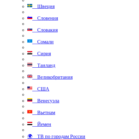
Швеция
Словения
Словакия
Сомали
Сирия
Таиланд
Великобритания
США
Венесуэла
Вьетнам
Йемен
🌍 ТВ по городам России