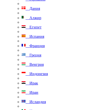
Дания
Алжир
Египет
Испания
Франция
Греция
Венгрия
Индонезия
Ирак
Иран
Исландия