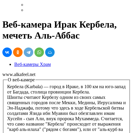
Веб-камера Ирак Кербела,
мечеть Аль-Аббас
Веб-камеры Храм
www.alkafeel.net
О веб-камере
Кербела (Karbala) — город в Ираке, в 100 км на юго-запад
от Багдада, столица провинции Кербела.
Шииты считают Кербелу одним из своих самых
священных городов после Мекки, Медины, Иерусалима и
Эн-Наджафа, потому что здесь в ходе Кербельской битвы
солдатами Язида ибн Муавии был обезглавлен имам
Хусейн - сын Али, внук пророка Мухаммеда. Считается,
что само название "Кербела" происходит от выражения
"карб аль-илаха" ("рядом с богами"), или от "аль-курб ва