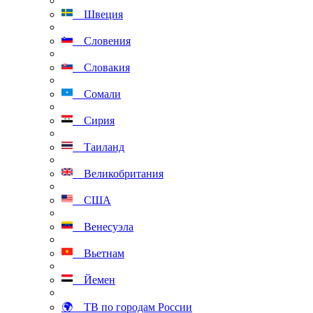
Швеция
Словения
Словакия
Сомали
Сирия
Таиланд
Великобритания
США
Венесуэла
Вьетнам
Йемен
🌍 ТВ по городам России