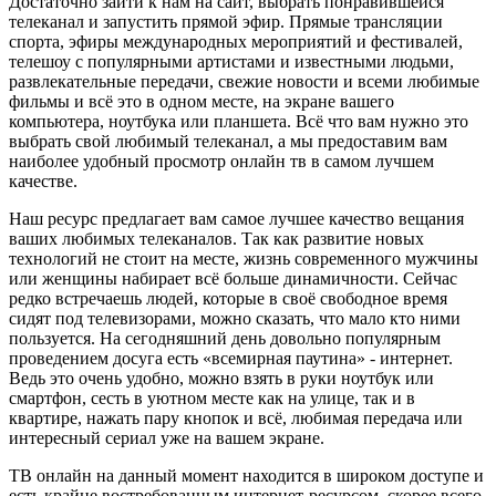
Достаточно зайти к нам на сайт, выбрать понравившейся
телеканал и запустить прямой эфир. Прямые трансляции
спорта, эфиры международных мероприятий и фестивалей,
телешоу с популярными артистами и известными людьми,
развлекательные передачи, свежие новости и всеми любимые
фильмы и всё это в одном месте, на экране вашего
компьютера, ноутбука или планшета. Всё что вам нужно это
выбрать свой любимый телеканал, а мы предоставим вам
наиболее удобный просмотр онлайн тв в самом лучшем
качестве.
Наш ресурс предлагает вам самое лучшее качество вещания
ваших любимых телеканалов. Так как развитие новых
технологий не стоит на месте, жизнь современного мужчины
или женщины набирает всё больше динамичности. Сейчас
редко встречаешь людей, которые в своё свободное время
сидят под телевизорами, можно сказать, что мало кто ними
пользуется. На сегодняшний день довольно популярным
проведением досуга есть «всемирная паутина» - интернет.
Ведь это очень удобно, можно взять в руки ноутбук или
смартфон, сесть в уютном месте как на улице, так и в
квартире, нажать пару кнопок и всё, любимая передача или
интересный сериал уже на вашем экране.
ТВ онлайн на данный момент находится в широком доступе и
есть крайне востребованным интернет-ресурсом, скорее всего,