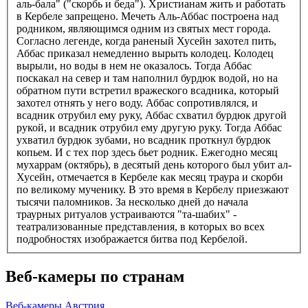
аль-бала" ("скорбь и беда"). Христианам жить и работать
в Кербеле запрещено. Мечеть Аль-Аббас построена над
родником, являющимся одним из святых мест города.
Согласно легенде, когда раненый Хусейн захотел пить,
Аббас приказал немедленно вырыть колодец. Колодец
вырыли, но воды в нем не оказалось. Тогда Аббас
поскакал на север и там наполнил бурдюк водой, но на
обратном пути встретил вражеского всадника, который
захотел отнять у него воду. Аббас сопротивлялся, и
всадник отрубил ему руку, Аббас схватил бурдюк другой
рукой, и всадник отрубил ему другую руку. Тогда Аббас
ухватил бурдюк зубами, но всадник проткнул бурдюк
копьем. И с тех пор здесь бьет родник. Ежегодно месяц
мухаррам (октябрь), в десятый день которого был убит ал-
Хусейн, отмечается в Кербеле как месяц траура и скорби
по великому мученику. В это время в Кербелу приезжают
тысячи паломников. За несколько дней до начала
траурных ритуалов устраиваются "та-шабих" -
театрализованные представления, в которых во всех
подробностях изображается битва под Кербелой.
Веб-камеры по странам
Веб-камеры Австрия