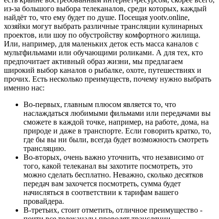
из-за большого выбора телеканалов, среди которых, каждый
найдёт то, что ему будет по душе. Посещая yootv.online,
хозяйки могут выбрать различные трансляции кулинарных
проектов, или шоу по обустройству комфортного жилища.
Или, например, для маленьких деток есть масса каналов с
мультфильмами или обучающими роликами. А для тех, кто
предпочитает активный образ жизни, мы предлагаем
широкий выбор каналов о рыбалке, охоте, путешествиях и
прочих. Есть несколько преимуществ, почему нужно выбрать
именно нас:
Во-первых, главным плюсом является то, что
наслаждаться любимыми фильмами или передачами вы
сможете в каждой точке, например, на работе, дома, на
природе и даже в транспорте. Если говорить кратко, то,
где бы вы ни были, всегда будет возможность смотреть
трансляцию.
Во-вторых, очень важно уточнить, что независимо от
того, какой телеканал вы захотите посмотреть, это
можно сделать бесплатно. Неважно, сколько десятков
передач вам захочется посмотреть, сумма будет
начисляться в соответствии к тарифам вашего
провайдера.
В-третьих, стоит отметить, отличное преимущество -
почти все телеканалы проводят трансляции