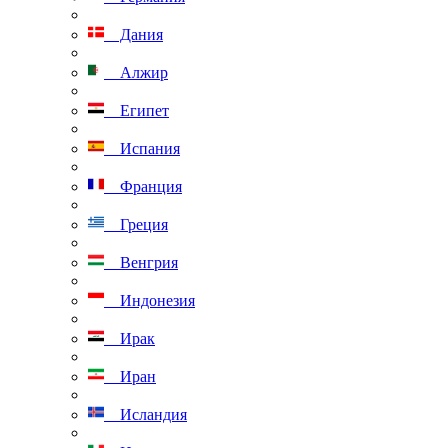
Дания
Алжир
Египет
Испания
Франция
Греция
Венгрия
Индонезия
Ирак
Иран
Исландия