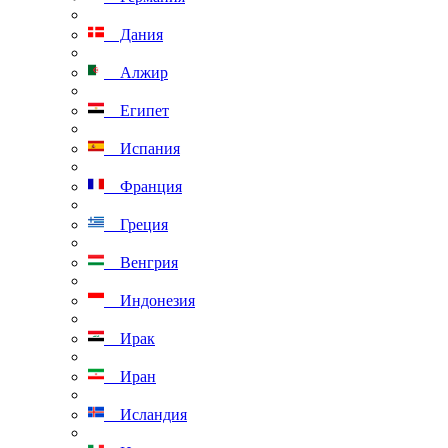
Дания
Алжир
Египет
Испания
Франция
Греция
Венгрия
Индонезия
Ирак
Иран
Исландия