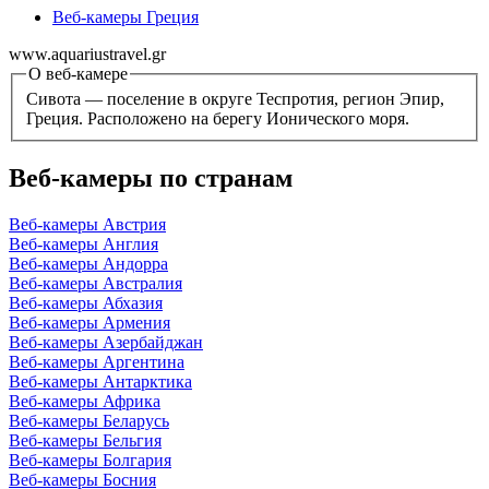
Веб-камеры Греция
www.aquariustravel.gr
О веб-камере
Сивота — поселение в округе Теспротия, регион Эпир,
Греция. Расположено на берегу Ионического моря.
Веб-камеры по странам
Веб-камеры Австрия
Веб-камеры Англия
Веб-камеры Андорра
Веб-камеры Австралия
Веб-камеры Абхазия
Веб-камеры Армения
Веб-камеры Азербайджан
Веб-камеры Аргентина
Веб-камеры Антарктика
Веб-камеры Африка
Веб-камеры Беларусь
Веб-камеры Бельгия
Веб-камеры Болгария
Веб-камеры Босния