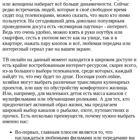
или женщины набирает всё больше динамичности. Сейчас
редко встречаешь людей, которые в своё свободное время
сидят под телевизорами, можно сказать, что мало кто ними
пользуется. На сегодняшний день довольно популярным
проведением досуга есть «всемирная паутина» - интернет.
Ведь это очень удобно, можно взять в руки ноутбук или
смартфон, сесть в уютном месте как на улице, так и в
квартире, нажать пару кнопок и всё, любимая передача или
интересный сериал уже на вашем экране.
ТВ онлайн на данный момент находится в широком доступе и
есть крайне востребованным интернет-ресурсом, скорее всего,
из-за большого выбора телеканалов, среди которых, каждый
найдёт то, что ему будет по душе. Посещая yootv.online,
хозяйки могут выбрать различные трансляции кулинарных
проектов, или шоу по обустройству комфортного жилища.
Или, например, для маленьких деток есть масса каналов с
мультфильмами или обучающими роликами. А для тех, кто
предпочитает активный образ жизни, мы предлагаем
широкий выбор каналов о рыбалке, охоте, путешествиях и
прочих. Есть несколько преимуществ, почему нужно выбрать
именно нас:
Во-первых, главным плюсом является то, что
наслаждаться любимыми фильмами или передачами вы