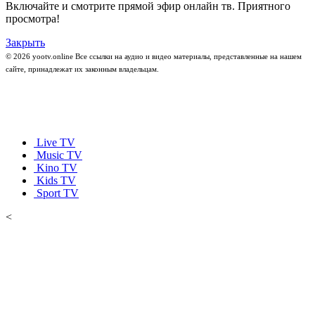
Включайте и смотрите прямой эфир онлайн тв. Приятного
просмотра!
Закрыть
© 2026 yootv.online Все ссылки на аудио и видео материалы, представленные на нашем
сайте, принадлежат их законным владельцам.
Live TV
Music TV
Kino TV
Kids TV
Sport TV
<