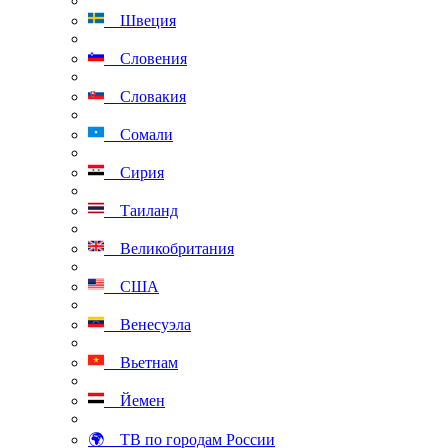
Швеция
Словения
Словакия
Сомали
Сирия
Таиланд
Великобритания
США
Венесуэла
Вьетнам
Йемен
🌍 ТВ по городам России