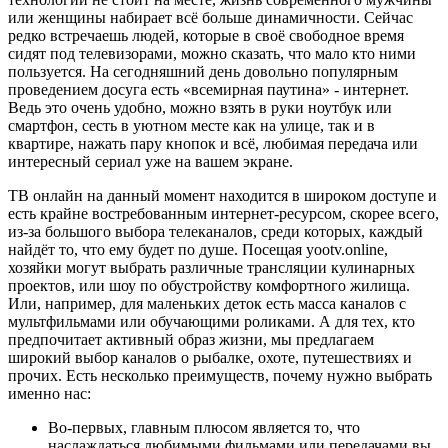
или женщины набирает всё больше динамичности. Сейчас
редко встречаешь людей, которые в своё свободное время
сидят под телевизорами, можно сказать, что мало кто ними
пользуется. На сегодняшний день довольно популярным
проведением досуга есть «всемирная паутина» - интернет.
Ведь это очень удобно, можно взять в руки ноутбук или
смартфон, сесть в уютном месте как на улице, так и в
квартире, нажать пару кнопок и всё, любимая передача или
интересный сериал уже на вашем экране.
ТВ онлайн на данный момент находится в широком доступе и
есть крайне востребованным интернет-ресурсом, скорее всего,
из-за большого выбора телеканалов, среди которых, каждый
найдёт то, что ему будет по душе. Посещая yootv.online,
хозяйки могут выбрать различные трансляции кулинарных
проектов, или шоу по обустройству комфортного жилища.
Или, например, для маленьких деток есть масса каналов с
мультфильмами или обучающими роликами. А для тех, кто
предпочитает активный образ жизни, мы предлагаем
широкий выбор каналов о рыбалке, охоте, путешествиях и
прочих. Есть несколько преимуществ, почему нужно выбрать
именно нас:
Во-первых, главным плюсом является то, что
наслаждаться любимыми фильмами или передачами вы