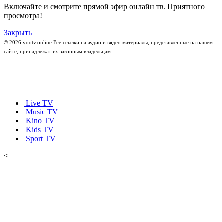
Включайте и смотрите прямой эфир онлайн тв. Приятного
просмотра!
Закрыть
© 2026 yootv.online Все ссылки на аудио и видео материалы, представленные на нашем
сайте, принадлежат их законным владельцам.
Live TV
Music TV
Kino TV
Kids TV
Sport TV
<