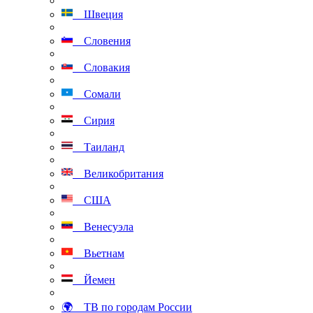
Швеция
Словения
Словакия
Сомали
Сирия
Таиланд
Великобритания
США
Венесуэла
Вьетнам
Йемен
🌍 ТВ по городам России