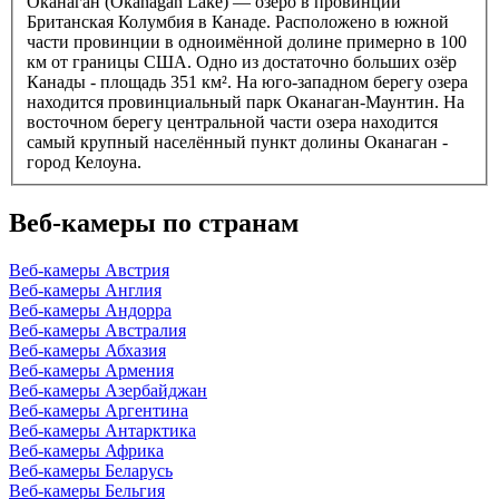
Оканаган (Okanagan Lake) — озеро в провинции
Британская Колумбия в Канаде. Расположено в южной
части провинции в одноимённой долине примерно в 100
км от границы США. Одно из достаточно больших озёр
Канады - площадь 351 км². На юго-западном берегу озера
находится провинциальный парк Оканаган-Маунтин. На
восточном берегу центральной части озера находится
самый крупный населённый пункт долины Оканаган -
город Келоуна.
Веб-камеры по странам
Веб-камеры Австрия
Веб-камеры Англия
Веб-камеры Андорра
Веб-камеры Австралия
Веб-камеры Абхазия
Веб-камеры Армения
Веб-камеры Азербайджан
Веб-камеры Аргентина
Веб-камеры Антарктика
Веб-камеры Африка
Веб-камеры Беларусь
Веб-камеры Бельгия