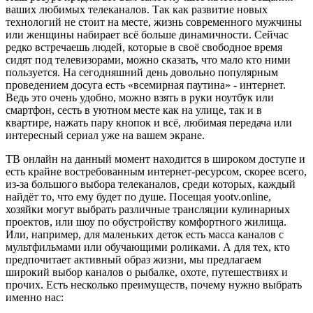
ваших любимых телеканалов. Так как развитие новых
технологий не стоит на месте, жизнь современного мужчины
или женщины набирает всё больше динамичности. Сейчас
редко встречаешь людей, которые в своё свободное время
сидят под телевизорами, можно сказать, что мало кто ними
пользуется. На сегодняшний день довольно популярным
проведением досуга есть «всемирная паутина» - интернет.
Ведь это очень удобно, можно взять в руки ноутбук или
смартфон, сесть в уютном месте как на улице, так и в
квартире, нажать пару кнопок и всё, любимая передача или
интересный сериал уже на вашем экране.
ТВ онлайн на данный момент находится в широком доступе и
есть крайне востребованным интернет-ресурсом, скорее всего,
из-за большого выбора телеканалов, среди которых, каждый
найдёт то, что ему будет по душе. Посещая yootv.online,
хозяйки могут выбрать различные трансляции кулинарных
проектов, или шоу по обустройству комфортного жилища.
Или, например, для маленьких деток есть масса каналов с
мультфильмами или обучающими роликами. А для тех, кто
предпочитает активный образ жизни, мы предлагаем
широкий выбор каналов о рыбалке, охоте, путешествиях и
прочих. Есть несколько преимуществ, почему нужно выбрать
именно нас: