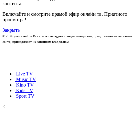
контента.
Включайте и смотрите прямой эфир онлайн тв. Приятного
просмотра!
Закрыть
© 2026 yootv.online Все ссылки на аудио и видео материалы, представленные на нашем
сайте, принадлежат их законным владельцам.
Live TV
Music TV
Kino TV
Kids TV
Sport TV
<