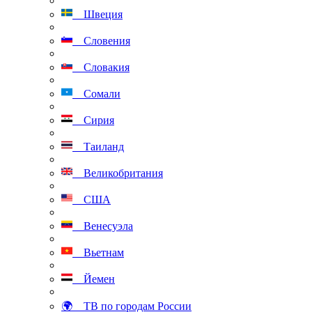
Швеция
Словения
Словакия
Сомали
Сирия
Таиланд
Великобритания
США
Венесуэла
Вьетнам
Йемен
🌍 ТВ по городам России