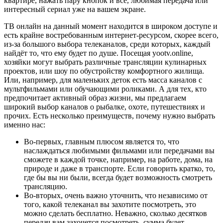
квартире, нажать пару кнопок и всё, любимая передача или
интересный сериал уже на вашем экране.
ТВ онлайн на данный момент находится в широком доступе и
есть крайне востребованным интернет-ресурсом, скорее всего,
из-за большого выбора телеканалов, среди которых, каждый
найдёт то, что ему будет по душе. Посещая yootv.online,
хозяйки могут выбрать различные трансляции кулинарных
проектов, или шоу по обустройству комфортного жилища.
Или, например, для маленьких деток есть масса каналов с
мультфильмами или обучающими роликами. А для тех, кто
предпочитает активный образ жизни, мы предлагаем
широкий выбор каналов о рыбалке, охоте, путешествиях и
прочих. Есть несколько преимуществ, почему нужно выбрать
именно нас:
Во-первых, главным плюсом является то, что
наслаждаться любимыми фильмами или передачами вы
сможете в каждой точке, например, на работе, дома, на
природе и даже в транспорте. Если говорить кратко, то,
где бы вы ни были, всегда будет возможность смотреть
трансляцию.
Во-вторых, очень важно уточнить, что независимо от
того, какой телеканал вы захотите посмотреть, это
можно сделать бесплатно. Неважно, сколько десятков
передач вам захочется посмотреть, сумма будет