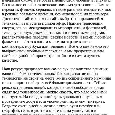
наверняка сможете выбрать именно свой любимый телеканал.
Бесплатное онлайн тв позволит вам смотреть свои любимые
передачи, фильмы, сериалы, а также развлекательные ток-шоу
в режиме реального времени, без использования телевизора.
Достаточно зайти к нам на сайт, выбрать понравившейся
телеканал и запустить прямой эфир. Прямые трансляции
спорта, эфиры международных мероприятий и фестивалей,
телешоу с популярными артистами и известными людьми,
развлекательные передачи, свежие новости и всеми любимые
фильмы и всё это в одном месте, на экране вашего
компьютера, ноутбука или планшета. Всё что вам нужно это
выбрать свой любимый телеканал, а мы предоставим вам
наиболее удобный просмотр онлайн тв в самом лучшем
качестве.
Наш ресурс предлагает вам самое лучшее качество вещания
ваших любимых телеканалов. Так как развитие новых
технологий не стоит на месте, жизнь современного мужчины
или женщины набирает всё больше динамичности. Сейчас
редко встречаешь людей, которые в своё свободное время
сидят под телевизорами, можно сказать, что мало кто ними
пользуется. На сегодняшний день довольно популярным
проведением досуга есть «всемирная паутина» - интернет.
Ведь это очень удобно, можно взять в руки ноутбук или
смартфон, сесть в уютном месте как на улице, так и в