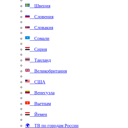
Швеция
Словения
Словакия
Сомали
Сирия
Таиланд
Великобритания
США
Венесуэла
Вьетнам
Йемен
🌍 ТВ по городам России