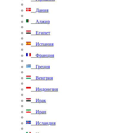
Дания
Алжир
Египет
Испания
Франция
Греция
Венгрия
Индонезия
Ирак
Иран
Исландия