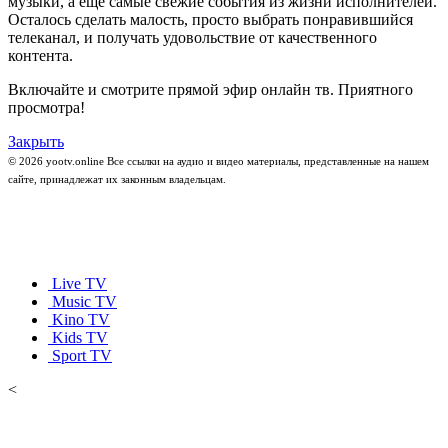
музыки, а ещё самые свежие события из жизни исполнителей.
Осталось сделать малость, просто выбрать понравившийся
телеканал, и получать удовольствие от качественного
контента.
Включайте и смотрите прямой эфир онлайн тв. Приятного
просмотра!
Закрыть
© 2026 yootv.online Все ссылки на аудио и видео материалы, представленные на нашем
сайте, принадлежат их законным владельцам.
Live TV
Music TV
Kino TV
Kids TV
Sport TV
<