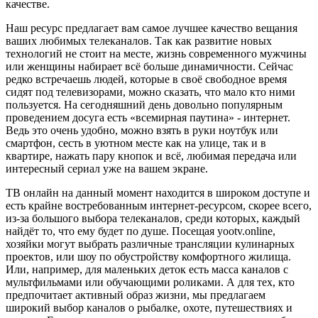
качестве.
Наш ресурс предлагает вам самое лучшее качество вещания
ваших любимых телеканалов. Так как развитие новых
технологий не стоит на месте, жизнь современного мужчины
или женщины набирает всё больше динамичности. Сейчас
редко встречаешь людей, которые в своё свободное время
сидят под телевизорами, можно сказать, что мало кто ними
пользуется. На сегодняшний день довольно популярным
проведением досуга есть «всемирная паутина» - интернет.
Ведь это очень удобно, можно взять в руки ноутбук или
смартфон, сесть в уютном месте как на улице, так и в
квартире, нажать пару кнопок и всё, любимая передача или
интересный сериал уже на вашем экране.
ТВ онлайн на данный момент находится в широком доступе и
есть крайне востребованным интернет-ресурсом, скорее всего,
из-за большого выбора телеканалов, среди которых, каждый
найдёт то, что ему будет по душе. Посещая yootv.online,
хозяйки могут выбрать различные трансляции кулинарных
проектов, или шоу по обустройству комфортного жилища.
Или, например, для маленьких деток есть масса каналов с
мультфильмами или обучающими роликами. А для тех, кто
предпочитает активный образ жизни, мы предлагаем
широкий выбор каналов о рыбалке, охоте, путешествиях и