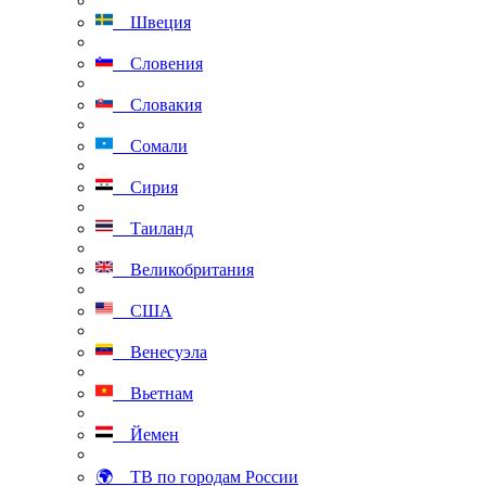
Швеция
Словения
Словакия
Сомали
Сирия
Таиланд
Великобритания
США
Венесуэла
Вьетнам
Йемен
🌍 ТВ по городам России