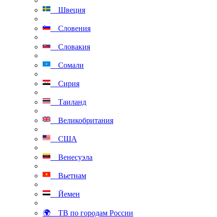
Швеция
Словения
Словакия
Сомали
Сирия
Таиланд
Великобритания
США
Венесуэла
Вьетнам
Йемен
🌍 ТВ по городам России