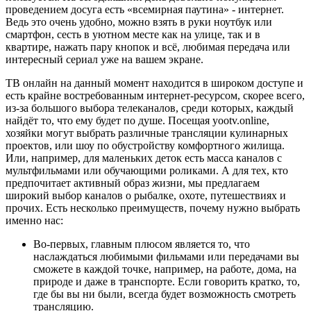
проведением досуга есть «всемирная паутина» - интернет.
Ведь это очень удобно, можно взять в руки ноутбук или
смартфон, сесть в уютном месте как на улице, так и в
квартире, нажать пару кнопок и всё, любимая передача или
интересный сериал уже на вашем экране.
ТВ онлайн на данный момент находится в широком доступе и
есть крайне востребованным интернет-ресурсом, скорее всего,
из-за большого выбора телеканалов, среди которых, каждый
найдёт то, что ему будет по душе. Посещая yootv.online,
хозяйки могут выбрать различные трансляции кулинарных
проектов, или шоу по обустройству комфортного жилища.
Или, например, для маленьких деток есть масса каналов с
мультфильмами или обучающими роликами. А для тех, кто
предпочитает активный образ жизни, мы предлагаем
широкий выбор каналов о рыбалке, охоте, путешествиях и
прочих. Есть несколько преимуществ, почему нужно выбрать
именно нас:
Во-первых, главным плюсом является то, что
наслаждаться любимыми фильмами или передачами вы
сможете в каждой точке, например, на работе, дома, на
природе и даже в транспорте. Если говорить кратко, то,
где бы вы ни были, всегда будет возможность смотреть
трансляцию.