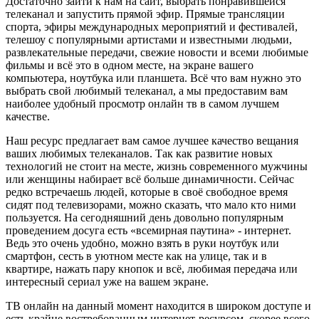
Достаточно зайти к нам на сайт, выбрать понравившейся
телеканал и запустить прямой эфир. Прямые трансляции
спорта, эфиры международных мероприятий и фестивалей,
телешоу с популярными артистами и известными людьми,
развлекательные передачи, свежие новости и всеми любимые
фильмы и всё это в одном месте, на экране вашего
компьютера, ноутбука или планшета. Всё что вам нужно это
выбрать свой любимый телеканал, а мы предоставим вам
наиболее удобный просмотр онлайн тв в самом лучшем
качестве.
Наш ресурс предлагает вам самое лучшее качество вещания
ваших любимых телеканалов. Так как развитие новых
технологий не стоит на месте, жизнь современного мужчины
или женщины набирает всё больше динамичности. Сейчас
редко встречаешь людей, которые в своё свободное время
сидят под телевизорами, можно сказать, что мало кто ними
пользуется. На сегодняшний день довольно популярным
проведением досуга есть «всемирная паутина» - интернет.
Ведь это очень удобно, можно взять в руки ноутбук или
смартфон, сесть в уютном месте как на улице, так и в
квартире, нажать пару кнопок и всё, любимая передача или
интересный сериал уже на вашем экране.
ТВ онлайн на данный момент находится в широком доступе и
есть крайне востребованным интернет-ресурсом, скорее всего,