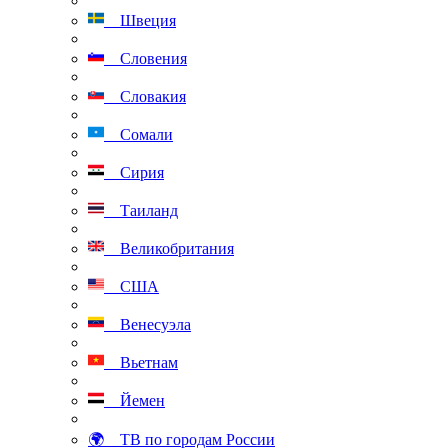
Швеция
Словения
Словакия
Сомали
Сирия
Таиланд
Великобритания
США
Венесуэла
Вьетнам
Йемен
🌍 ТВ по городам России