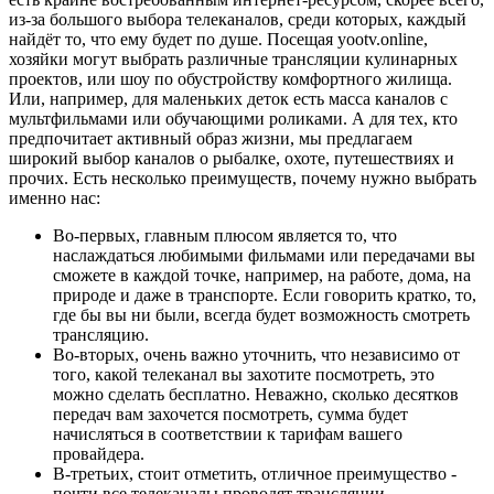
из-за большого выбора телеканалов, среди которых, каждый
найдёт то, что ему будет по душе. Посещая yootv.online,
хозяйки могут выбрать различные трансляции кулинарных
проектов, или шоу по обустройству комфортного жилища.
Или, например, для маленьких деток есть масса каналов с
мультфильмами или обучающими роликами. А для тех, кто
предпочитает активный образ жизни, мы предлагаем
широкий выбор каналов о рыбалке, охоте, путешествиях и
прочих. Есть несколько преимуществ, почему нужно выбрать
именно нас:
Во-первых, главным плюсом является то, что
наслаждаться любимыми фильмами или передачами вы
сможете в каждой точке, например, на работе, дома, на
природе и даже в транспорте. Если говорить кратко, то,
где бы вы ни были, всегда будет возможность смотреть
трансляцию.
Во-вторых, очень важно уточнить, что независимо от
того, какой телеканал вы захотите посмотреть, это
можно сделать бесплатно. Неважно, сколько десятков
передач вам захочется посмотреть, сумма будет
начисляться в соответствии к тарифам вашего
провайдера.
В-третьих, стоит отметить, отличное преимущество -
почти все телеканалы проводят трансляции