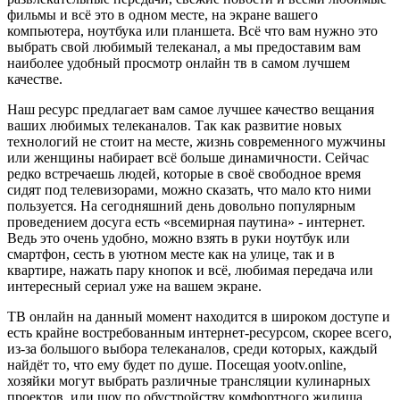
фильмы и всё это в одном месте, на экране вашего
компьютера, ноутбука или планшета. Всё что вам нужно это
выбрать свой любимый телеканал, а мы предоставим вам
наиболее удобный просмотр онлайн тв в самом лучшем
качестве.
Наш ресурс предлагает вам самое лучшее качество вещания
ваших любимых телеканалов. Так как развитие новых
технологий не стоит на месте, жизнь современного мужчины
или женщины набирает всё больше динамичности. Сейчас
редко встречаешь людей, которые в своё свободное время
сидят под телевизорами, можно сказать, что мало кто ними
пользуется. На сегодняшний день довольно популярным
проведением досуга есть «всемирная паутина» - интернет.
Ведь это очень удобно, можно взять в руки ноутбук или
смартфон, сесть в уютном месте как на улице, так и в
квартире, нажать пару кнопок и всё, любимая передача или
интересный сериал уже на вашем экране.
ТВ онлайн на данный момент находится в широком доступе и
есть крайне востребованным интернет-ресурсом, скорее всего,
из-за большого выбора телеканалов, среди которых, каждый
найдёт то, что ему будет по душе. Посещая yootv.online,
хозяйки могут выбрать различные трансляции кулинарных
проектов, или шоу по обустройству комфортного жилища.