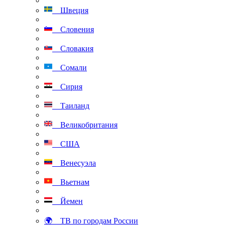
Швеция
Словения
Словакия
Сомали
Сирия
Таиланд
Великобритания
США
Венесуэла
Вьетнам
Йемен
🌍 ТВ по городам России