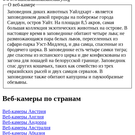
О веб-камере
Заповедник диких животных Уайлдхарт - является
заповедником дикой природы на побережье города
Сандаун, остров Уайт. На площади 8,5 акров, самая
большая коллекция экзотических животных на острове. В
настоящее время в заповеднике обитают четыре льва; не
размножающаяся пара белых львов, переселенных из
сафари-парка Уэст-Мидленд, и два самца, спасенные из
бродячего цирка. В заповеднике есть четыре самки тигра;
две спасены из испанского цирка и две конфискованы из
загона для лошадей на белорусской границе. Заповедник
спас других кошачьих, таких как семейство из трех
евразийских рысей и двух самцов сервалов. В
заповеднике также обитают капуцины и паукообразные
обезьяны.
Веб-камеры по странам
Веб-камеры Австрия
Веб-камеры Англия
Веб-камеры Андорра
Веб-камеры Австралия
Веб-камеры Абхазия