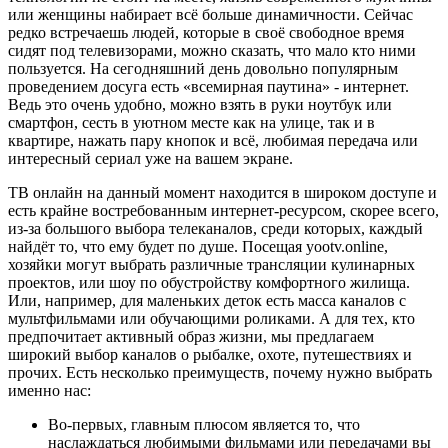
или женщины набирает всё больше динамичности. Сейчас
редко встречаешь людей, которые в своё свободное время
сидят под телевизорами, можно сказать, что мало кто ними
пользуется. На сегодняшний день довольно популярным
проведением досуга есть «всемирная паутина» - интернет.
Ведь это очень удобно, можно взять в руки ноутбук или
смартфон, сесть в уютном месте как на улице, так и в
квартире, нажать пару кнопок и всё, любимая передача или
интересный сериал уже на вашем экране.
ТВ онлайн на данный момент находится в широком доступе и
есть крайне востребованным интернет-ресурсом, скорее всего,
из-за большого выбора телеканалов, среди которых, каждый
найдёт то, что ему будет по душе. Посещая yootv.online,
хозяйки могут выбрать различные трансляции кулинарных
проектов, или шоу по обустройству комфортного жилища.
Или, например, для маленьких деток есть масса каналов с
мультфильмами или обучающими роликами. А для тех, кто
предпочитает активный образ жизни, мы предлагаем
широкий выбор каналов о рыбалке, охоте, путешествиях и
прочих. Есть несколько преимуществ, почему нужно выбрать
именно нас:
Во-первых, главным плюсом является то, что
наслаждаться любимыми фильмами или передачами вы