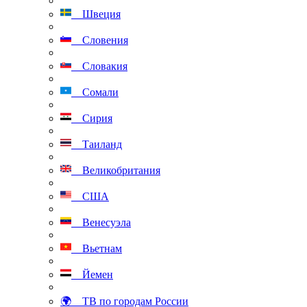
Швеция
Словения
Словакия
Сомали
Сирия
Таиланд
Великобритания
США
Венесуэла
Вьетнам
Йемен
🌍 ТВ по городам России