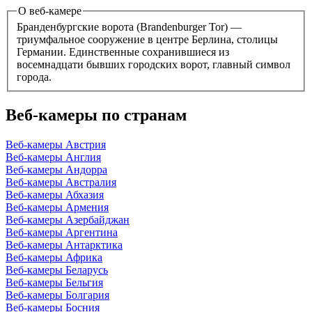
О веб-камере
Бранденбургские ворота (Brandenburger Tor) —
триумфальное сооружение в центре Берлина, столицы
Германии. Единственные сохранившиеся из
восемнадцати бывших городских ворот, главный символ
города.
Веб-камеры по странам
Веб-камеры Австрия
Веб-камеры Англия
Веб-камеры Андорра
Веб-камеры Австралия
Веб-камеры Абхазия
Веб-камеры Армения
Веб-камеры Азербайджан
Веб-камеры Аргентина
Веб-камеры Антарктика
Веб-камеры Африка
Веб-камеры Беларусь
Веб-камеры Бельгия
Веб-камеры Болгария
Веб-камеры Босния