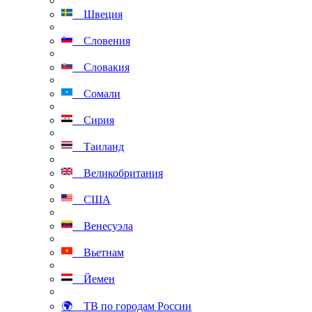
Швеция
Словения
Словакия
Сомали
Сирия
Таиланд
Великобритания
США
Венесуэла
Вьетнам
Йемен
🌍 ТВ по городам России