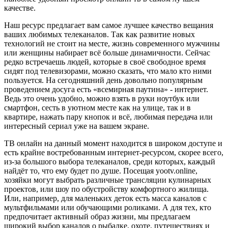
качестве.
Наш ресурс предлагает вам самое лучшее качество вещания
ваших любимых телеканалов. Так как развитие новых
технологий не стоит на месте, жизнь современного мужчины
или женщины набирает всё больше динамичности. Сейчас
редко встречаешь людей, которые в своё свободное время
сидят под телевизорами, можно сказать, что мало кто ними
пользуется. На сегодняшний день довольно популярным
проведением досуга есть «всемирная паутина» - интернет.
Ведь это очень удобно, можно взять в руки ноутбук или
смартфон, сесть в уютном месте как на улице, так и в
квартире, нажать пару кнопок и всё, любимая передача или
интересный сериал уже на вашем экране.
ТВ онлайн на данный момент находится в широком доступе и
есть крайне востребованным интернет-ресурсом, скорее всего,
из-за большого выбора телеканалов, среди которых, каждый
найдёт то, что ему будет по душе. Посещая yootv.online,
хозяйки могут выбрать различные трансляции кулинарных
проектов, или шоу по обустройству комфортного жилища.
Или, например, для маленьких деток есть масса каналов с
мультфильмами или обучающими роликами. А для тех, кто
предпочитает активный образ жизни, мы предлагаем
широкий выбор каналов о рыбалке, охоте, путешествиях и