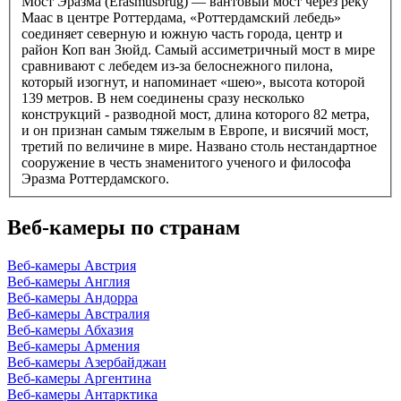
Мост Эразма (Erasmusbrug) — вантовый мост через реку
Маас в центре Роттердама, «Роттердамский лебедь»
соединяет северную и южную часть города, центр и
район Коп ван Зюйд. Самый ассиметричный мост в мире
сравнивают с лебедем из-за белоснежного пилона,
который изогнут, и напоминает «шею», высота которой
139 метров. В нем соединены сразу несколько
конструкций - разводной мост, длина которого 82 метра,
и он признан самым тяжелым в Европе, и висячий мост,
третий по величине в мире. Названо столь нестандартное
сооружение в честь знаменитого ученого и философа
Эразма Роттердамского.
Веб-камеры по странам
Веб-камеры Австрия
Веб-камеры Англия
Веб-камеры Андорра
Веб-камеры Австралия
Веб-камеры Абхазия
Веб-камеры Армения
Веб-камеры Азербайджан
Веб-камеры Аргентина
Веб-камеры Антарктика