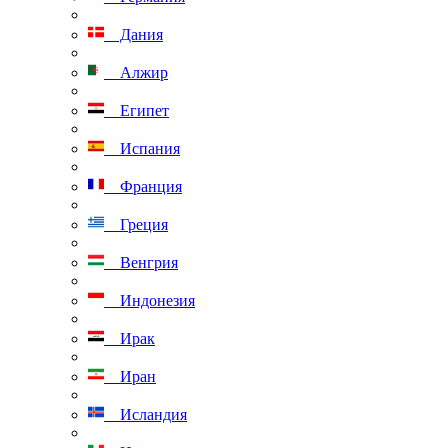
Дания
Алжир
Египет
Испания
Франция
Греция
Венгрия
Индонезия
Ирак
Иран
Исландия