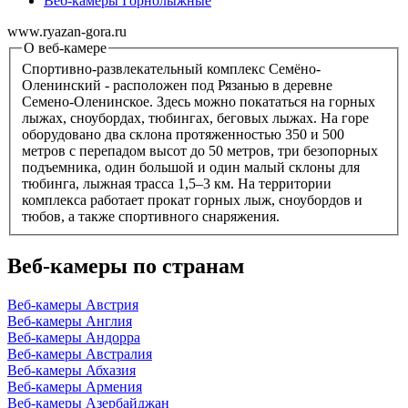
Веб-камеры Горнолыжные
www.ryazan-gora.ru
О веб-камере
Спортивно-развлекательный комплекс Семёно-
Оленинский - расположен под Рязанью в деревне
Семено-Оленинское. Здесь можно покататься на горных
лыжах, сноубордах, тюбингах, беговых лыжах. На горе
оборудовано два склона протяженностью 350 и 500
метров с перепадом высот до 50 метров, три безопорных
подъемника, один большой и один малый склоны для
тюбинга, лыжная трасса 1,5–3 км. На территории
комплекса работает прокат горных лыж, сноубордов и
тюбов, а также спортивного снаряжения.
Веб-камеры по странам
Веб-камеры Австрия
Веб-камеры Англия
Веб-камеры Андорра
Веб-камеры Австралия
Веб-камеры Абхазия
Веб-камеры Армения
Веб-камеры Азербайджан