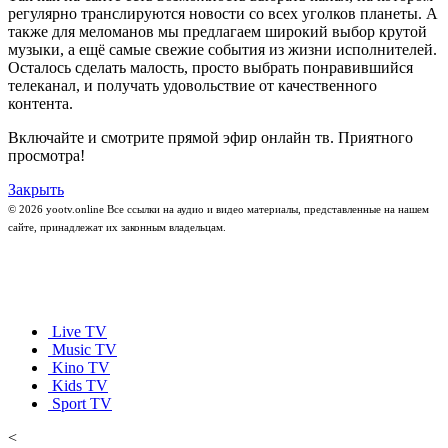
регулярно транслируются новости со всех уголков планеты. А
также для меломанов мы предлагаем широкий выбор крутой
музыки, а ещё самые свежие события из жизни исполнителей.
Осталось сделать малость, просто выбрать понравившийся
телеканал, и получать удовольствие от качественного
контента.
Включайте и смотрите прямой эфир онлайн тв. Приятного
просмотра!
Закрыть
© 2026 yootv.online Все ссылки на аудио и видео материалы, представленные на нашем
сайте, принадлежат их законным владельцам.
Live TV
Music TV
Kino TV
Kids TV
Sport TV
<