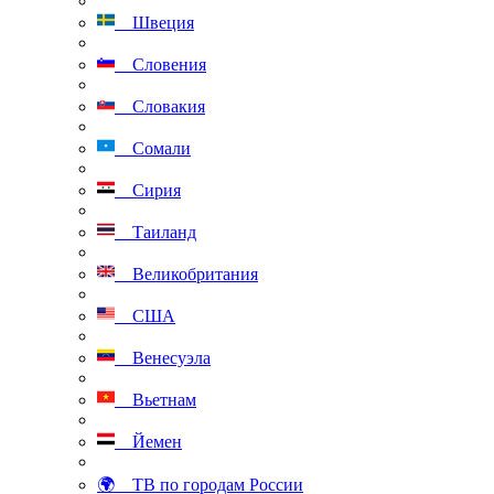
Швеция
Словения
Словакия
Сомали
Сирия
Таиланд
Великобритания
США
Венесуэла
Вьетнам
Йемен
🌍 ТВ по городам России