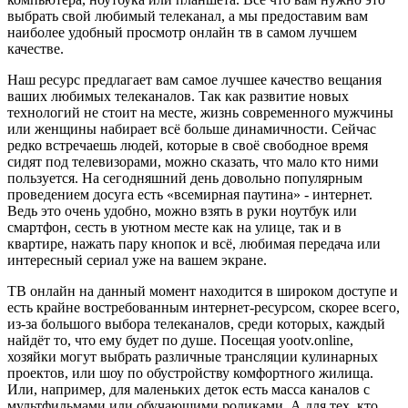
выбрать свой любимый телеканал, а мы предоставим вам
наиболее удобный просмотр онлайн тв в самом лучшем
качестве.
Наш ресурс предлагает вам самое лучшее качество вещания
ваших любимых телеканалов. Так как развитие новых
технологий не стоит на месте, жизнь современного мужчины
или женщины набирает всё больше динамичности. Сейчас
редко встречаешь людей, которые в своё свободное время
сидят под телевизорами, можно сказать, что мало кто ними
пользуется. На сегодняшний день довольно популярным
проведением досуга есть «всемирная паутина» - интернет.
Ведь это очень удобно, можно взять в руки ноутбук или
смартфон, сесть в уютном месте как на улице, так и в
квартире, нажать пару кнопок и всё, любимая передача или
интересный сериал уже на вашем экране.
ТВ онлайн на данный момент находится в широком доступе и
есть крайне востребованным интернет-ресурсом, скорее всего,
из-за большого выбора телеканалов, среди которых, каждый
найдёт то, что ему будет по душе. Посещая yootv.online,
хозяйки могут выбрать различные трансляции кулинарных
проектов, или шоу по обустройству комфортного жилища.
Или, например, для маленьких деток есть масса каналов с
мультфильмами или обучающими роликами. А для тех, кто