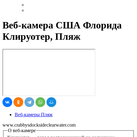
Веб-камера США Флорида
Клируотер, Пляж
Веб-камеры Пляж
www.crabbysdocksideclearwater.com
О веб-камере