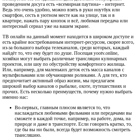
проведением досуга есть «всемирная паутина» - интернет.
Ведь это очень удобно, можно взять в руки ноутбук или
смартфон, сесть в уютном месте как на улице, так и в
квартире, нажать пару кнопок и всё, любимая передача или
интересный сериал уже на вашем экране.
ТВ онлайн на данный момент находится в широком доступе и
есть крайне востребованным интернет-ресурсом, скорее всего,
из-за большого выбора телеканалов, среди которых, каждый
найдёт то, что ему будет по душе. Посещая yootv.online,
хозяйки могут выбрать различные трансляции кулинарных
проектов, или шоу по обустройству комфортного жилища.
Или, например, для маленьких деток есть масса каналов с
мультфильмами или обучающими роликами. А для тех, кто
предпочитает активный образ жизни, мы предлагаем
широкий выбор каналов о рыбалке, охоте, путешествиях и
прочих. Есть несколько преимуществ, почему нужно выбрать
именно нас:
Во-первых, главным плюсом является то, что
наслаждаться любимыми фильмами или передачами вы
сможете в каждой точке, например, на работе, дома, на
природе и даже в транспорте. Если говорить кратко, то,
где бы вы ни были, всегда будет возможность смотреть
трансляцию.