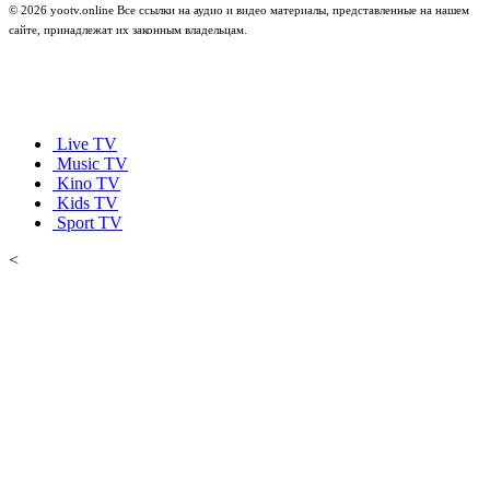
© 2026 yootv.online Все ссылки на аудио и видео материалы, представленные на нашем
сайте, принадлежат их законным владельцам.
Live TV
Music TV
Kino TV
Kids TV
Sport TV
<