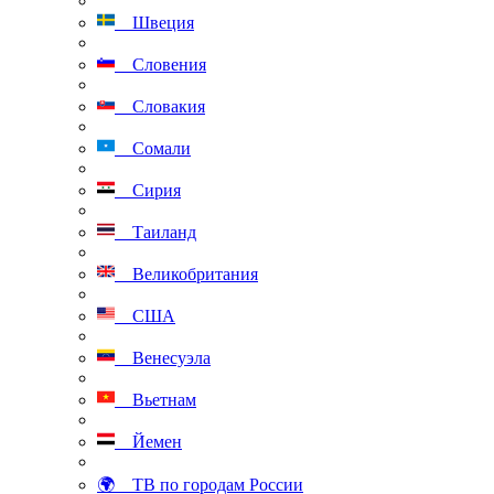
Швеция
Словения
Словакия
Сомали
Сирия
Таиланд
Великобритания
США
Венесуэла
Вьетнам
Йемен
🌍 ТВ по городам России