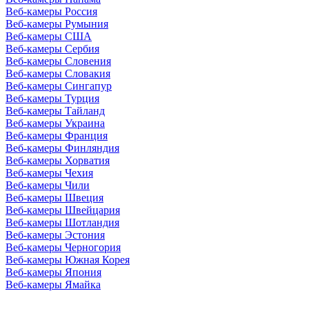
Веб-камеры Россия
Веб-камеры Румыния
Веб-камеры США
Веб-камеры Сербия
Веб-камеры Словения
Веб-камеры Словакия
Веб-камеры Сингапур
Веб-камеры Турция
Веб-камеры Тайланд
Веб-камеры Украина
Веб-камеры Франция
Веб-камеры Финляндия
Веб-камеры Хорватия
Веб-камеры Чехия
Веб-камеры Чили
Веб-камеры Швеция
Веб-камеры Швейцария
Веб-камеры Шотландия
Веб-камеры Эстония
Веб-камеры Черногория
Веб-камеры Южная Корея
Веб-камеры Япония
Веб-камеры Ямайка