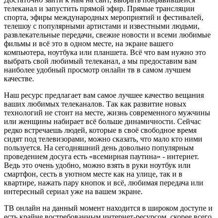
телеканал и запустить прямой эфир. Прямые трансляции
спорта, эфиры международных мероприятий и фестивалей,
телешоу с популярными артистами и известными людьми,
развлекательные передачи, свежие новости и всеми любимые
фильмы и всё это в одном месте, на экране вашего
компьютера, ноутбука или планшета. Всё что вам нужно это
выбрать свой любимый телеканал, а мы предоставим вам
наиболее удобный просмотр онлайн тв в самом лучшем
качестве.
Наш ресурс предлагает вам самое лучшее качество вещания
ваших любимых телеканалов. Так как развитие новых
технологий не стоит на месте, жизнь современного мужчины
или женщины набирает всё больше динамичности. Сейчас
редко встречаешь людей, которые в своё свободное время
сидят под телевизорами, можно сказать, что мало кто ними
пользуется. На сегодняшний день довольно популярным
проведением досуга есть «всемирная паутина» - интернет.
Ведь это очень удобно, можно взять в руки ноутбук или
смартфон, сесть в уютном месте как на улице, так и в
квартире, нажать пару кнопок и всё, любимая передача или
интересный сериал уже на вашем экране.
ТВ онлайн на данный момент находится в широком доступе и
есть крайне востребованным интернет-ресурсом, скорее всего,