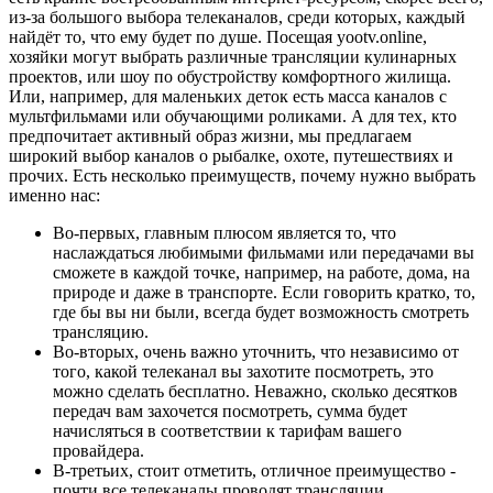
из-за большого выбора телеканалов, среди которых, каждый
найдёт то, что ему будет по душе. Посещая yootv.online,
хозяйки могут выбрать различные трансляции кулинарных
проектов, или шоу по обустройству комфортного жилища.
Или, например, для маленьких деток есть масса каналов с
мультфильмами или обучающими роликами. А для тех, кто
предпочитает активный образ жизни, мы предлагаем
широкий выбор каналов о рыбалке, охоте, путешествиях и
прочих. Есть несколько преимуществ, почему нужно выбрать
именно нас:
Во-первых, главным плюсом является то, что
наслаждаться любимыми фильмами или передачами вы
сможете в каждой точке, например, на работе, дома, на
природе и даже в транспорте. Если говорить кратко, то,
где бы вы ни были, всегда будет возможность смотреть
трансляцию.
Во-вторых, очень важно уточнить, что независимо от
того, какой телеканал вы захотите посмотреть, это
можно сделать бесплатно. Неважно, сколько десятков
передач вам захочется посмотреть, сумма будет
начисляться в соответствии к тарифам вашего
провайдера.
В-третьих, стоит отметить, отличное преимущество -
почти все телеканалы проводят трансляции