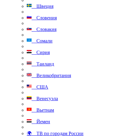
Швеция
Словения
Словакия
Сомали
Сирия
Таиланд
Великобритания
США
Венесуэла
Вьетнам
Йемен
🌍 ТВ по городам России