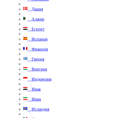
Дания
Алжир
Египет
Испания
Франция
Греция
Венгрия
Индонезия
Ирак
Иран
Исландия