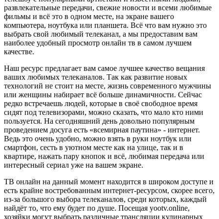
развлекательные передачи, свежие новости и всеми любимые
фильмы и всё это в одном месте, на экране вашего
компьютера, ноутбука или планшета. Всё что вам нужно это
выбрать свой любимый телеканал, а мы предоставим вам
наиболее удобный просмотр онлайн тв в самом лучшем
качестве.
Наш ресурс предлагает вам самое лучшее качество вещания
ваших любимых телеканалов. Так как развитие новых
технологий не стоит на месте, жизнь современного мужчины
или женщины набирает всё больше динамичности. Сейчас
редко встречаешь людей, которые в своё свободное время
сидят под телевизорами, можно сказать, что мало кто ними
пользуется. На сегодняшний день довольно популярным
проведением досуга есть «всемирная паутина» - интернет.
Ведь это очень удобно, можно взять в руки ноутбук или
смартфон, сесть в уютном месте как на улице, так и в
квартире, нажать пару кнопок и всё, любимая передача или
интересный сериал уже на вашем экране.
ТВ онлайн на данный момент находится в широком доступе и
есть крайне востребованным интернет-ресурсом, скорее всего,
из-за большого выбора телеканалов, среди которых, каждый
найдёт то, что ему будет по душе. Посещая yootv.online,
хозяйки могут выбрать различные трансляции кулинарных