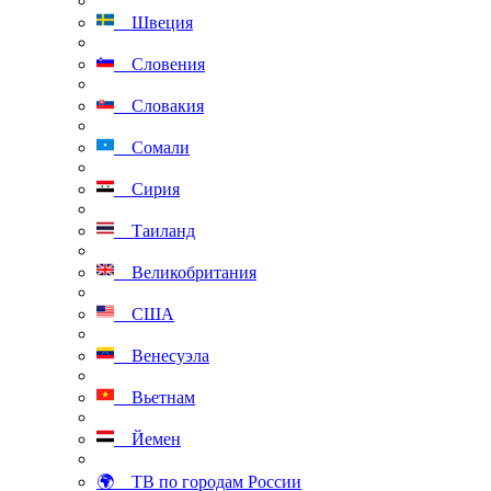
Швеция
Словения
Словакия
Сомали
Сирия
Таиланд
Великобритания
США
Венесуэла
Вьетнам
Йемен
🌍 ТВ по городам России