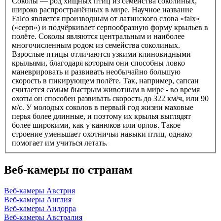
Соколы — род хищных птиц из семейства соколиных,
широко распространённых в мире. Научное название
Falco является производным от латинского слова «falx»
(«серп») и подчёркивает серпообразную форму крыльев в
полёте. Соколы являются центральным и наиболее
многочисленным родом из семейства соколиных.
Взрослые птицы отличаются узкими клиновидными
крыльями, благодаря которым они способны ловко
маневрировать и развивать необычайно большую
скорость в пикирующем полёте. Так, например, сапсан
считается самым быстрым животным в мире - во время
охоты он способен развивать скорость до 322 км/ч, или 90
м/с. У молодых соколов в первый год жизни маховые
перья более длинные, и поэтому их крылья выглядят
более широкими, как у канюков или орлов. Такое
строение уменьшает охотничьи навыки птиц, однако
помогает им учиться летать.
Веб-камеры по странам
Веб-камеры Австрия
Веб-камеры Англия
Веб-камеры Андорра
Веб-камеры Австралия