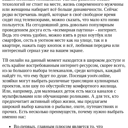
технологий не стоит на месте, жизнь современного мужчины
или женщины набирает всё больше динамичности. Сейчас
редко встречаешь людей, которые в своё свободное время
сидят под телевизорами, можно сказать, что мало кто ними
пользуется. На сегодняшний день довольно популярным
проведением досуга есть «всемирная паутина» - интернет.
Ведь это очень удобно, можно взять в руки ноутбук или
смартфон, сесть в уютном месте как на улице, так и в
квартире, нажать пару кнопок и всё, любимая передача или
интересный сериал уже на вашем экране.
ТВ онлайн на данный момент находится в широком доступе и
есть крайне востребованным интернет-ресурсом, скорее всего,
из-за большого выбора телеканалов, среди которых, каждый
найдёт то, что ему будет по душе. Посещая yootv.online,
хозяйки могут выбрать различные трансляции кулинарных
проектов, или шоу по обустройству комфортного жилища.
Или, например, для маленьких деток есть масса каналов с
мультфильмами или обучающими роликами. А для тех, кто
предпочитает активный образ жизни, мы предлагаем
широкий выбор каналов о рыбалке, охоте, путешествиях и
прочих. Есть несколько преимуществ, почему нужно выбрать
именно нас:
Во-первых, главным плюсом является то, что