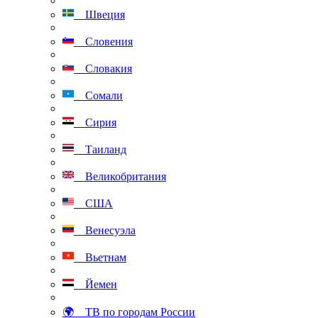
Швеция
Словения
Словакия
Сомали
Сирия
Таиланд
Великобритания
США
Венесуэла
Вьетнам
Йемен
🌍 ТВ по городам России