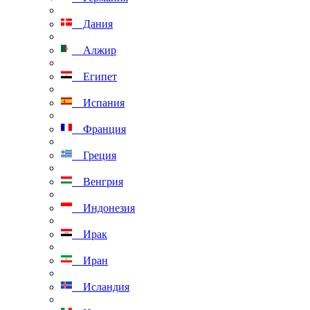
Дания
Алжир
Египет
Испания
Франция
Греция
Венгрия
Индонезия
Ирак
Иран
Исландия