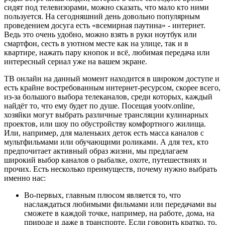
сидят под телевизорами, можно сказать, что мало кто ними
пользуется. На сегодняшний день довольно популярным
проведением досуга есть «всемирная паутина» - интернет.
Ведь это очень удобно, можно взять в руки ноутбук или
смартфон, сесть в уютном месте как на улице, так и в
квартире, нажать пару кнопок и всё, любимая передача или
интересный сериал уже на вашем экране.
ТВ онлайн на данный момент находится в широком доступе и
есть крайне востребованным интернет-ресурсом, скорее всего,
из-за большого выбора телеканалов, среди которых, каждый
найдёт то, что ему будет по душе. Посещая yootv.online,
хозяйки могут выбрать различные трансляции кулинарных
проектов, или шоу по обустройству комфортного жилища.
Или, например, для маленьких деток есть масса каналов с
мультфильмами или обучающими роликами. А для тех, кто
предпочитает активный образ жизни, мы предлагаем
широкий выбор каналов о рыбалке, охоте, путешествиях и
прочих. Есть несколько преимуществ, почему нужно выбрать
именно нас:
Во-первых, главным плюсом является то, что
наслаждаться любимыми фильмами или передачами вы
сможете в каждой точке, например, на работе, дома, на
природе и даже в транспорте. Если говорить кратко, то,