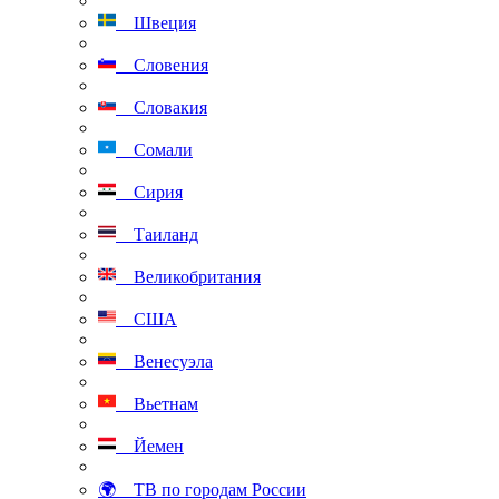
Швеция
Словения
Словакия
Сомали
Сирия
Таиланд
Великобритания
США
Венесуэла
Вьетнам
Йемен
🌍 ТВ по городам России