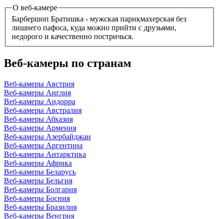
О веб-камере
Барбершоп Братишка - мужская парикмахерская без
лишнего пафоса, куда можно прийти с друзьями,
недорого и качественно постричься.
Веб-камеры по странам
Веб-камеры Австрия
Веб-камеры Англия
Веб-камеры Андорра
Веб-камеры Австралия
Веб-камеры Абхазия
Веб-камеры Армения
Веб-камеры Азербайджан
Веб-камеры Аргентина
Веб-камеры Антарктика
Веб-камеры Африка
Веб-камеры Беларусь
Веб-камеры Бельгия
Веб-камеры Болгария
Веб-камеры Босния
Веб-камеры Бразилия
Веб-камеры Венгрия