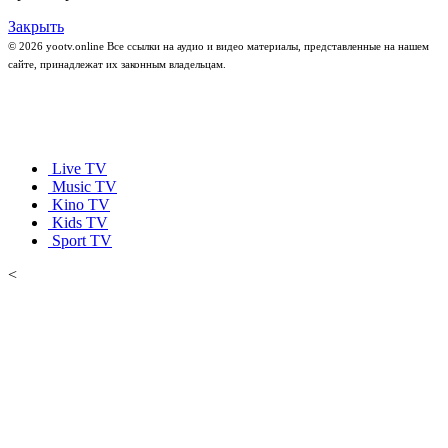
Закрыть
© 2026 yootv.online Все ссылки на аудио и видео материалы, представленные на нашем
сайте, принадлежат их законным владельцам.
Live TV
Music TV
Kino TV
Kids TV
Sport TV
<