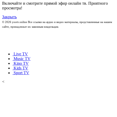
Включайте и смотрите прямой эфир онлайн тв. Приятного
просмотра!
Закрыть
© 2026 yootv.online Все ссылки на аудио и видео материалы, представленные на нашем
сайте, принадлежат их законным владельцам.
Live TV
Music TV
Kino TV
Kids TV
Sport TV
<