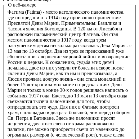
О веб-камере
Фатима (Fatima) - место католического паломничества,
где по преданию в 1914 году произошло пришествие
Пресвятой Девы Марии. Примечательны: Базилика и
Часовня явления Богородицы. В 120 км от Лиссабона
расположен паломнический центр Фатима. Он стал
местом паломничества в 1917 году, когда трем
пастушеским детям несколько раз являлась Дева Мария - с
13 мая по 13 октября. Два из трех ее предсказаний уже
сбылись: про завершение мировой войны и возвращение
России к церкви. К сожалению, судьба этих детей
печальна, двое из них умерли от болезни вскоре после
явлений Девы Марии, как та им и предсказывала, а
Люсия прожила долгую жизнь - она стала монахиней и
более 15 лет хранила молчание о предсказаниях Девы
Марии и только в конце 30-х годов решилась написать о
событиях 1917 года. Ежегодно 13 мая и 13 октября сюда
съезжаются тысячи паломников для того, чтобы
отпраздновать это чудо. Для них в Фатиме построен
храм, с площадью в два раза большей, чем перед собором
Св. Петра в Ватикане. Здесь же паломники просят
исцеления, для этого слева от храма расположены
палатки, где можно приобрести свечи от маленьких до
огромных размеров (с человеческий рост), также слева