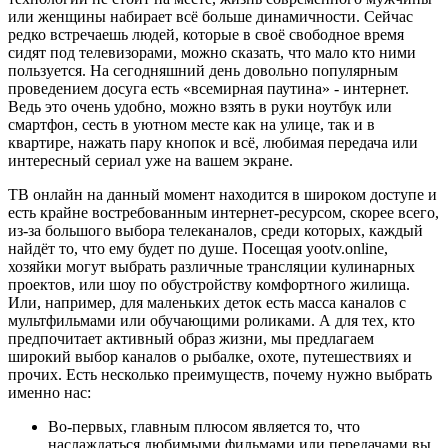
или женщины набирает всё больше динамичности. Сейчас
редко встречаешь людей, которые в своё свободное время
сидят под телевизорами, можно сказать, что мало кто ними
пользуется. На сегодняшний день довольно популярным
проведением досуга есть «всемирная паутина» - интернет.
Ведь это очень удобно, можно взять в руки ноутбук или
смартфон, сесть в уютном месте как на улице, так и в
квартире, нажать пару кнопок и всё, любимая передача или
интересный сериал уже на вашем экране.
ТВ онлайн на данный момент находится в широком доступе и
есть крайне востребованным интернет-ресурсом, скорее всего,
из-за большого выбора телеканалов, среди которых, каждый
найдёт то, что ему будет по душе. Посещая yootv.online,
хозяйки могут выбрать различные трансляции кулинарных
проектов, или шоу по обустройству комфортного жилища.
Или, например, для маленьких деток есть масса каналов с
мультфильмами или обучающими роликами. А для тех, кто
предпочитает активный образ жизни, мы предлагаем
широкий выбор каналов о рыбалке, охоте, путешествиях и
прочих. Есть несколько преимуществ, почему нужно выбрать
именно нас:
Во-первых, главным плюсом является то, что
наслаждаться любимыми фильмами или передачами вы