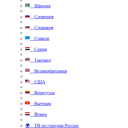
Швеция
Словения
Словакия
Сомали
Сирия
Таиланд
Великобритания
США
Венесуэла
Вьетнам
Йемен
🌍 ТВ по городам России