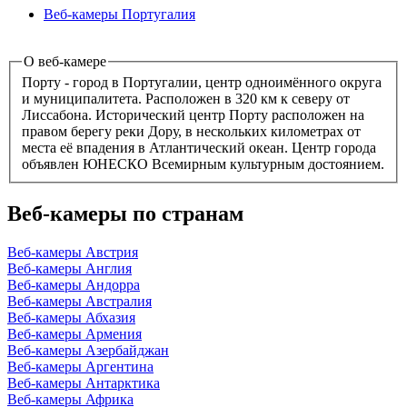
Веб-камеры Португалия
О веб-камере
Порту - город в Португалии, центр одноимённого округа
и муниципалитета. Расположен в 320 км к северу от
Лиссабона. Исторический центр Порту расположен на
правом берегу реки Дору, в нескольких километрах от
места её впадения в Атлантический океан. Центр города
объявлен ЮНЕСКО Всемирным культурным достоянием.
Веб-камеры по странам
Веб-камеры Австрия
Веб-камеры Англия
Веб-камеры Андорра
Веб-камеры Австралия
Веб-камеры Абхазия
Веб-камеры Армения
Веб-камеры Азербайджан
Веб-камеры Аргентина
Веб-камеры Антарктика
Веб-камеры Африка