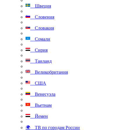
Швеция
Словения
Словакия
Сомали
Сирия
Таиланд
Великобритания
США
Венесуэла
Вьетнам
Йемен
🌍 ТВ по городам России