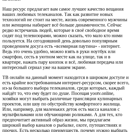
Наш ресурс предлагает вам самое лучшее качество вещания
ваших любимых телеканалов. Так как развитие новых
технологий не стоит на месте, жизнь современного мужчины
или женщины набирает всё больше динамичности. Сейчас
редко встречаешь людей, которые в своё свободное время
сидят под телевизорами, можно сказать, что мало кто ними
пользуется. На сегодняшний день довольно популярным
проведением досуга есть «всемирная паутина» - интернет.
Ведь это очень удобно, можно взять в руки ноутбук или
смартфон, сесть в уютном месте как на улице, так и в
квартире, нажать пару кнопок и всё, любимая передача или
интересный сериал уже на вашем экране.
ТВ онлайн на данный момент находится в широком доступе и
есть крайне востребованным интернет-ресурсом, скорее всего,
из-за большого выбора телеканалов, среди которых, каждый
найдёт то, что ему будет по душе. Посещая yootv.online,
хозяйки могут выбрать различные трансляции кулинарных
проектов, или шоу по обустройству комфортного жилища.
Или, например, для маленьких деток есть масса каналов с
мультфильмами или обучающими роликами. А для тех, кто
предпочитает активный образ жизни, мы предлагаем
широкий выбор каналов о рыбалке, охоте, путешествиях и
прочих. Есть несколько преимуществ, почему нужно выбрать