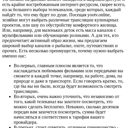
есть крайне востребованным интернет-ресурсом, скорее всего,
из-за большого выбора телеканалов, среди которых, каждый
найдёт то, что ему будет по душе. Посещая yootv.online,
хозяйки могут выбрать различные трансляции кулинарных
проектов, или шоу по обустройству комфортного жилища.
Или, например, для маленьких деток есть масса каналов с
мультфильмами или обучающими роликами. А для тех, кто
предпочитает активный образ жизни, мы предлагаем
широкий выбор каналов о рыбалке, охоте, путешествиях и
прочих. Есть несколько преимуществ, почему нужно выбрать
именно нас:
Во-первых, главным плюсом является то, что
наслаждаться любимыми фильмами или передачами вы
сможете в каждой точке, например, на работе, дома, на
природе и даже в транспорте. Если говорить кратко, то,
где бы вы ни были, всегда будет возможность смотреть
трансляцию.
Во-вторых, очень важно уточнить, что независимо от
того, какой телеканал вы захотите посмотреть, это
можно сделать бесплатно. Неважно, сколько десятков
передач вам захочется посмотреть, сумма будет
начисляться в соответствии к тарифам вашего
провайдера.
В-третьих, стоит отметить, отличное преимущество -