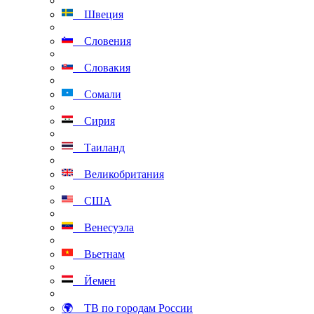
Швеция
Словения
Словакия
Сомали
Сирия
Таиланд
Великобритания
США
Венесуэла
Вьетнам
Йемен
🌍 ТВ по городам России