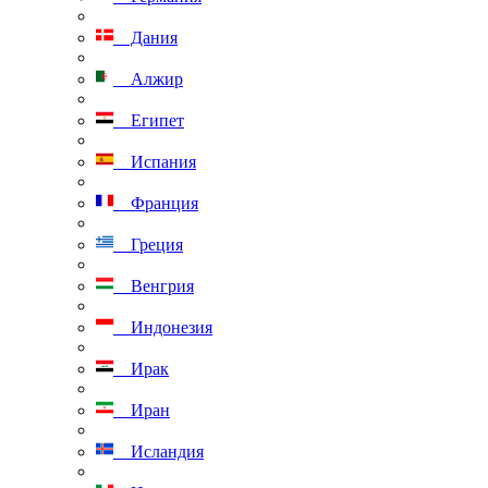
Дания
Алжир
Египет
Испания
Франция
Греция
Венгрия
Индонезия
Ирак
Иран
Исландия