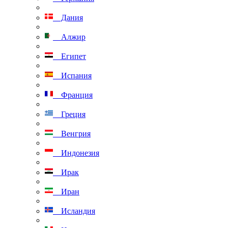
Дания
Алжир
Египет
Испания
Франция
Греция
Венгрия
Индонезия
Ирак
Иран
Исландия