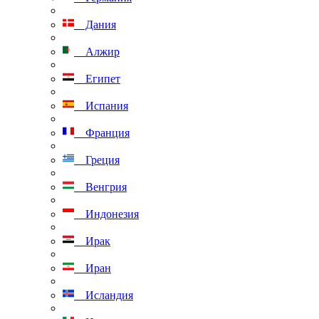
Дания
Алжир
Египет
Испания
Франция
Греция
Венгрия
Индонезия
Ирак
Иран
Исландия